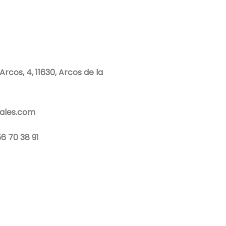
rcos, 4, 11630, Arcos de la
ales.com
6 70 38 91
W
h