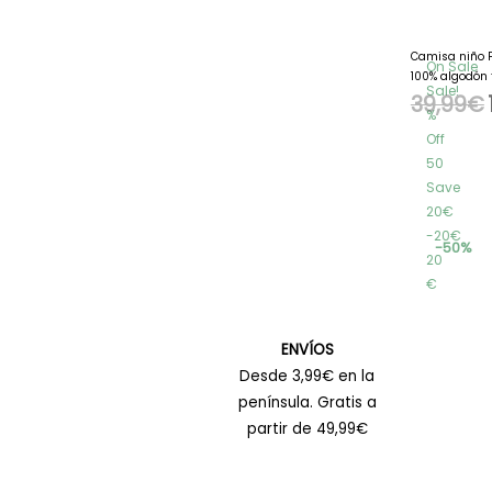
Camisa niño P
On Sale
100% algodón 
Sale!
39,99
€
%
Off
50
Save
20€
20€
50%
20
€
ENVÍOS
Desde 3,99€ en la
península. Gratis a
partir de 49,99€