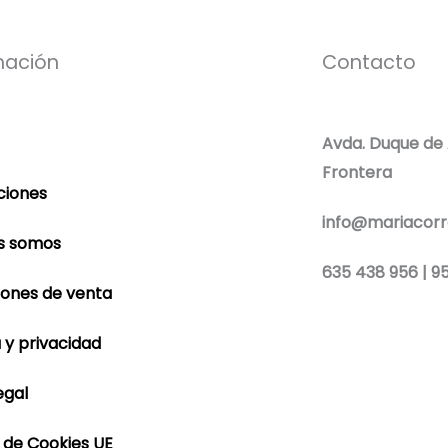
mación
Contacto
Avda. Duque de A
Frontera
ciones
info@mariacorr
s somos
635 438 956 | 95
iones de venta
a y privacidad
F
I
egal
a
n
a de Cookies UE