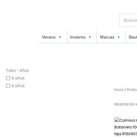
Verano
Invierno
Marcas
Baut
Talla - Años
6 años
5 años
Inicio
/ Produ
Mostrando e
E