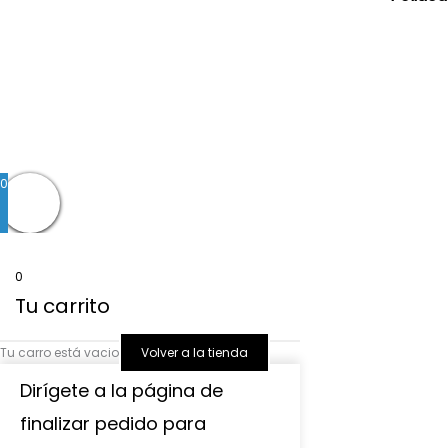
Blog
|
Ropa Pilar Batanero
|
Nini moda infantil o
Ropa ceremonia bebé
|
Vestidos ceremonia niña
|
Tiend
0
0
Tu carrito
Tu carro está vacio
Volver a la tienda
Dirígete a la página de
finalizar pedido para