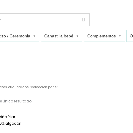
izo / Ceremonia
Canastilla bebé
Complementos
O
ctos etiquetados “coleccion paris”
l único resultado
l
El
precio
precio
original
actual
era:
es:
39,99€.
19,99€.