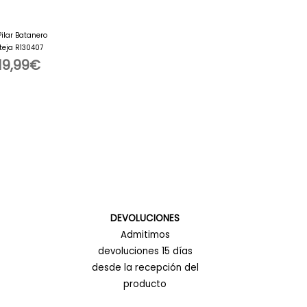
ilar Batanero
teja R130407
19,99
€
DEVOLUCIONES
Admitimos
devoluciones 15 días
desde la recepción del
producto