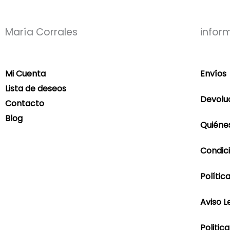
María Corrales
infor
Mi Cuenta
Envíos
Lista de deseos
Devolu
Contacto
Blog
Quiéne
Condic
Polític
Aviso L
Politic