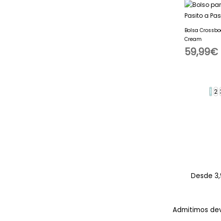
Bolsa Crossbo
Cream
59,99
€
1
2
Desde 3,9
Admitimos dev