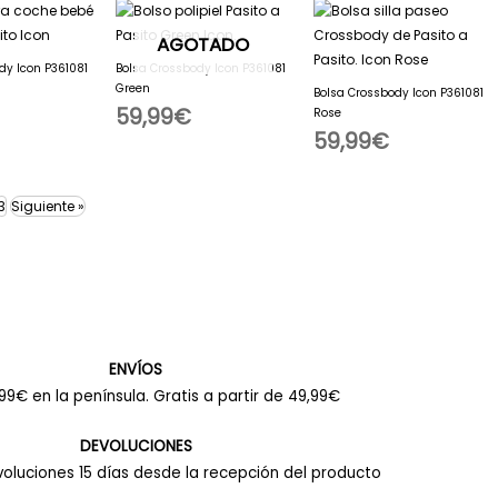
AGOTADO
dy Icon P361081
Bolsa Crossbody Icon P361081
Green
Bolsa Crossbody Icon P361081
59,99
€
Rose
59,99
€
3
Siguiente »
ENVÍOS
9€ en la península. Gratis a partir de 49,99€
DEVOLUCIONES
oluciones 15 días desde la recepción del producto