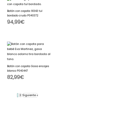
Batón con capota 91343 tul
bordado crudo P040372
94,99
€
Batón con capota Gasa encajes
blanco P040447
82,99
€
1
2
Siguiente »