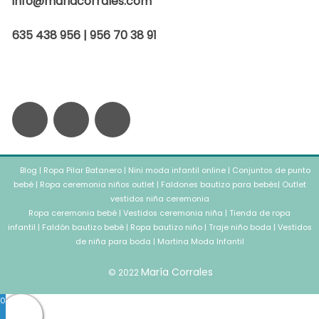
info@mariacorrales.com
635 438 956 | 956 70 38 91
F
I
W
a
n
h
Blog
c
|
Ropa Pilar Batanero
s
a
|
Nini moda infantil online
|
Conjuntos de punto
bebé
|
Ropa ceremonia niños outlet
|
Faldones bautizo para bebés
|
Outlet
vestidos niña ceremonia
e
t
t
Ropa ceremonia bebé
|
Vestidos ceremonia niña
|
Tienda de ropa
infantil
|
Faldón bautizo bebé
|
Ropa bautizo niño
|
Traje niño boda
|
Vestidos
b
a
de niña para boda
s
|
Martina Moda Infantil
María Corrales
© 2022
o
g
a
0