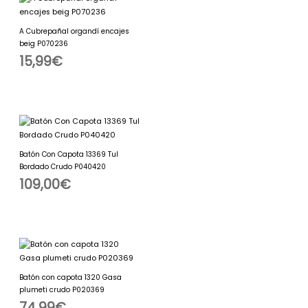
A Cubrepañal organdí encajes
beig P070236
15,99
€
Batón Con Capota 13369 Tul
Bordado Crudo P040420
109,00
€
Batón con capota 1320 Gasa
plumeti crudo P020369
74,99
€