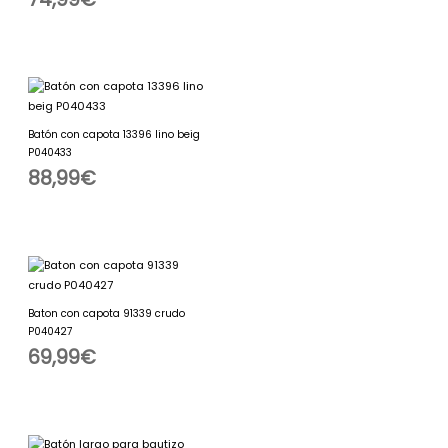
Batón con capota 13396 lino beig
P040433
88,99
€
Baton con capota 91339 crudo
P040427
69,99
€