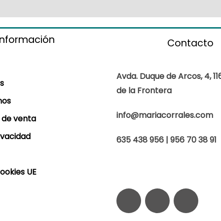
información
Contacto
Avda. Duque de Arcos, 4, 11
s
de la Frontera
mos
info@mariacorrales.com
 de venta
rivacidad
635 438 956 | 956 70 38 91
Cookies UE
F
I
W