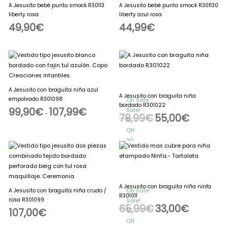
A Jesusito bebé punto smock R30113
A Jesusito bebé punto smock R301130
16€
35%
liberty rosa
liberty azul rosa
16
49,90
€
44,99
€
€
Rango
El
El
de
precio
precio
precios:
original
actual
desde
era:
es:
99,90€
78,99€.
55,00€.
hasta
A Jesusito con braguita niña azul
107,99€
A Jesusito con braguita niña
empolvado R301098
On Sale
bordado R301022
99,90
€
107,99
€
Sale!
-
78,99
€
55,00
€
%
Off
30
El
El
precio
precio
Save
original
actual
23€
era:
es:
65,99€.
33,00€.
23€
30%
23
A Jesusito con braguita niña ninfa
On Sale
A Jesusito con braguita niña crudo /
€
R301011
rosa R301099
Sale!
65,99
€
33,00
€
107,00
€
%
Off