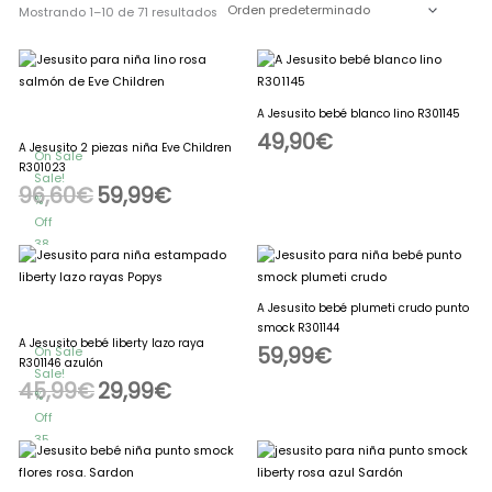
Mostrando 1–10 de 71 resultados
El
El
precio
precio
original
actual
era:
es:
96,60€.
59,99€.
A Jesusito bebé blanco lino R301145
49,90
€
A Jesusito 2 piezas niña Eve Children
On Sale
R301023
Sale!
96,60
€
59,99
€
%
Off
38
El
El
precio
precio
Save
original
actual
36€
era:
es:
45,99€.
29,99€.
A Jesusito bebé plumeti crudo punto
36€
38%
smock R301144
36
A Jesusito bebé liberty lazo raya
59,99
€
On Sale
€
R301146 azulón
Sale!
45,99
€
29,99
€
%
Off
35
Save
16€