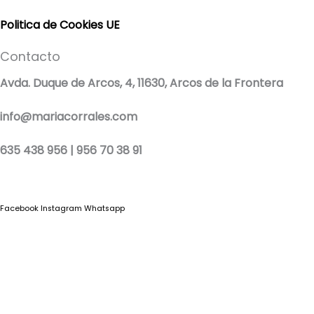
Politica de Cookies UE
Contacto
Avda. Duque de Arcos, 4, 11630, Arcos de la Frontera
info@mariacorrales.com
635 438 956 | 956 70 38 91
Facebook
Instagram
Whatsapp
Blog
|
Ropa Pilar Batanero
|
Nini moda infantil online
|
Conjuntos de punto
bebé
|
Ropa ceremonia niños outlet
|
Faldones bautizo para bebés
|
Outlet
vestidos niña ceremonia
Ropa ceremonia bebé
|
Vestidos ceremonia niña
|
Tienda de ropa
infantil
|
Faldón bautizo bebé
|
Ropa bautizo niño
|
Traje niño boda
|
Vestidos de
niña para boda
|
Martina Moda Infantil