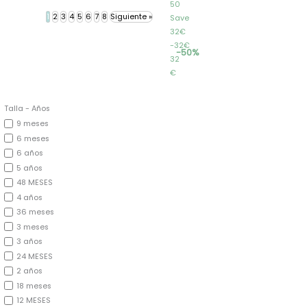
50
1
2
3
4
5
6
7
8
Siguiente »
Save
32€
32€
50%
32
€
Talla - Años
9 meses
6 meses
6 años
5 años
48 MESES
4 años
36 meses
3 meses
3 años
24 MESES
2 años
18 meses
12 MESES