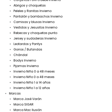
Abrigos y chaquetas
Peleles y Ranitas Invierno
Pantalón y bombachos Invierno
Camisas y blusas Invierno
Vestidos y Jesusitos Invierno
Rebecas y chaquetas punto
Jersey y sudaderas Invierno
Leotardos y Pantys
Gorros / Bufandas
Chándal
Bodys Invierno
Pijamas Invierno
Invierno Niña 0 a 48 meses
Invierno Niño 0 a 48 meses
Invierno Niña 1 a 14 años
Invierno Niño 1 a 12 años
Marcas
Marca José Varón
Marca SIGAR
Marca Mac Ilusión