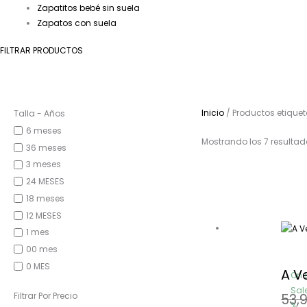
Zapatitos bebé sin suela
Zapatos con suela
FILTRAR PRODUCTOS
Inicio
/ Productos etique
Talla - Años
6 meses
Mostrando los 7 resultad
36 meses
3 meses
24 MESES
18 meses
12 MESES
1 mes
00 mes
0 MES
A V
On 
Sale
Filtrar Por Precio
53,
%