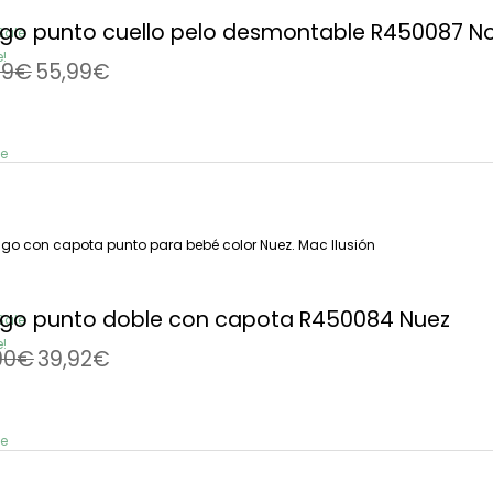
igo punto cuello pelo desmontable R450087 N
Sale
!
99
€
55,99
€
e
El
El
precio
precio
€
30%
original
actual
era:
es:
49,90€.
39,92€.
igo punto doble con capota R450084 Nuez
Sale
!
90
€
39,92
€
e
El
El
precio
precio
€