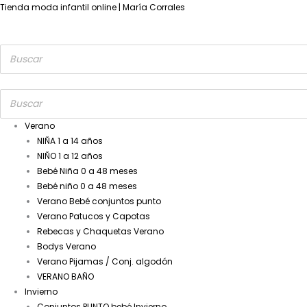
Tienda moda infantil online | María Corrales
Verano
NIÑA 1 a 14 años
NIÑO 1 a 12 años
Bebé Niña 0 a 48 meses
Bebé niño 0 a 48 meses
Verano Bebé conjuntos punto
Verano Patucos y Capotas
Rebecas y Chaquetas Verano
Bodys Verano
Verano Pijamas / Conj. algodón
VERANO BAÑO
Invierno
Conjuntos PUNTO bebé Invierno