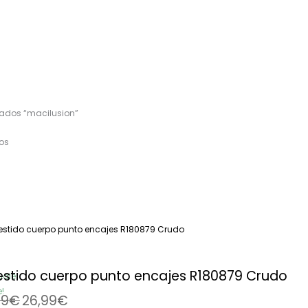
tados “macilusion”
os
El
El
precio
precio
original
actual
era:
es:
53,99€.
26,99€.
estido cuerpo punto encajes R180879 Crudo
Sale
!
99
€
26,99
€