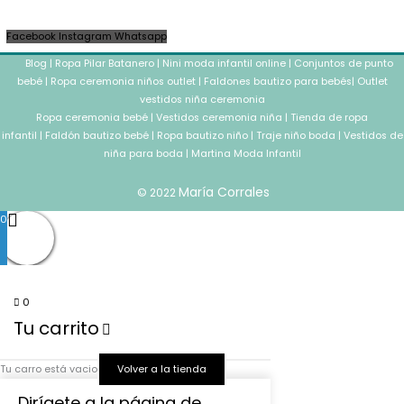
Facebook
Instagram
Whatsapp
Blog
|
Ropa Pilar Batanero
|
Nini moda infantil online
|
Conjuntos de punto
bebé
|
Ropa ceremonia niños outlet
|
Faldones bautizo para bebés
|
Outlet
vestidos niña ceremonia
Ropa ceremonia bebé
|
Vestidos ceremonia niña
|
Tienda de ropa
infantil
|
Faldón bautizo bebé
|
Ropa bautizo niño
|
Traje niño boda
|
Vestidos de
niña para boda
|
Martina Moda Infantil
María Corrales
© 2022
0
0
Tu carrito
Tu carro está vacio
Volver a la tienda
Dirígete a la página de