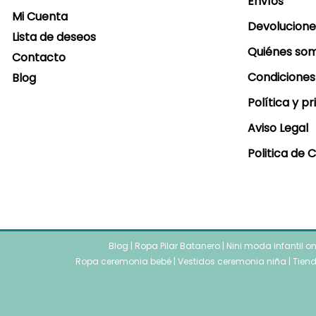
Envíos
Mi Cuenta
Devolucione
Lista de deseos
Quiénes so
Contacto
Condiciones
Blog
Política y p
Aviso Legal
Politica de 
Blog
|
Ropa Pilar Batanero
|
Nini moda infantil o
Ropa ceremonia bebé
|
Vestidos ceremonia niña
|
Tiend