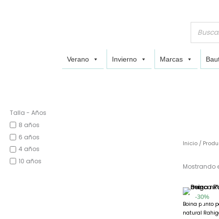
Verano
Invierno
Marcas
Baut
Talla - Años
8 años
6 años
Inicio
/ Produ
4 años
10 años
Mostrando e
30%
Boina punto 
natural Rahig