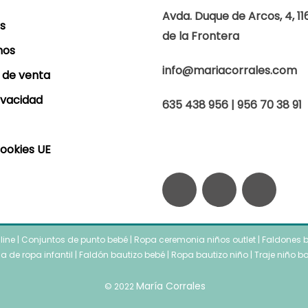
Avda. Duque de Arcos, 4, 11
s
de la Frontera
mos
info@mariacorrales.com
 de venta
rivacidad
635 438 956 | 956 70 38 91
Cookies UE
F
I
W
a
n
h
nline
|
Conjuntos de punto bebé
|
Ropa ceremonia niños outlet
c
s
|
a
Faldones b
a de ropa infantil
|
Faldón bautizo bebé
|
Ropa bautizo niño
|
Traje niño b
e
t
t
María Corrales
© 2022