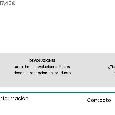
17,45
€
DEVOLUCIONES
Admitimos devoluciones 15 días
¿Ti
desde la recepción del producto
información
Contacto