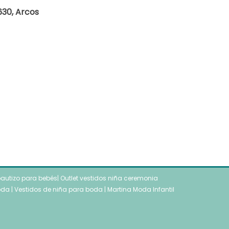
630, Arcos
autizo para bebés
|
Outlet vestidos niña ceremonia
oda
|
Vestidos de niña para boda
|
Martina Moda Infantil