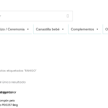
izo / Ceremonia
Canastilla bebé
Complementos
O
ctos etiquetados “RAHIGO”
l único resultado
El
El
precio
precio
original
actual
pompón pelo
era:
es:
o P130257 Beig
24,95€.
17,45€.