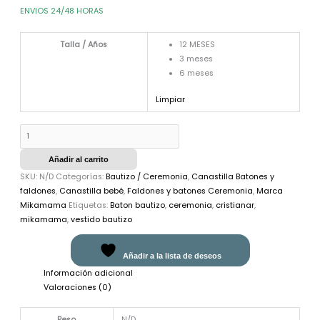
ENVIOS 24/48 HORAS
Talla / Años
12 MESES
3 meses
6 meses
Limpiar
Añadir al carrito
SKU:
N/D
Categorías:
Bautizo / Ceremonia
,
Canastilla Batones y
faldones
,
Canastilla bebé
,
Faldones y batones Ceremonia
,
Marca
Mikamama
Etiquetas:
Baton bautizo
,
ceremonia
,
cristianar
,
mikamama
,
vestido bautizo
Añadir a la lista de deseos
Información adicional
Valoraciones (0)
Peso
N/D