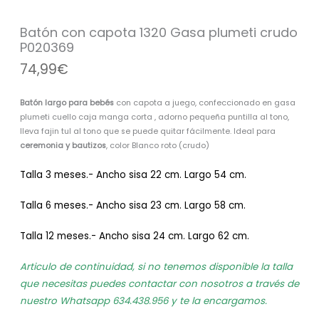
plumeti
crudo
Batón con capota 1320 Gasa plumeti crudo
P020369
P020369
cantidad
74,99
€
Batón
largo para bebés
con capota a juego, confeccionado en gasa
plumeti cuello caja manga corta , adorno pequeña puntilla al tono,
lleva fajin tul al tono que se puede quitar fácilmente. Ideal para
ceremonia y bautizos
, color Blanco roto (crudo)
Talla 3 meses.- Ancho sisa 22 cm. Largo 54 cm.
Talla 6 meses.- Ancho sisa 23 cm. Largo 58 cm.
Talla 12 meses.- Ancho sisa 24 cm. Largo 62 cm.
Articulo de continuidad, si no tenemos disponible la talla
que necesitas puedes contactar con nosotros a través de
nuestro Whatsapp 634.438.956 y te la encargamos.