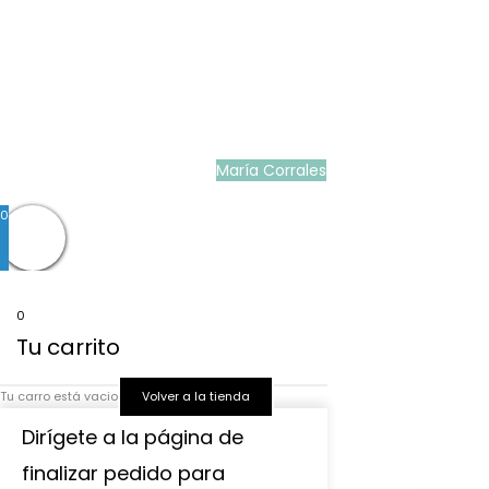
Blog
|
Ropa Pilar Batanero
|
Nini moda infantil online
|
Conjuntos de punto
bebé
|
Ropa ceremonia niños outlet
|
Faldones bautizo para bebés
|
Outlet
vestidos niña ceremonia
Ropa ceremonia bebé
|
Vestidos ceremonia niña
|
Tienda de ropa
infantil
|
Faldón bautizo bebé
|
Ropa bautizo niño
|
Traje niño boda
|
Vestidos de
niña para boda
|
Martina Moda Infantil
María Corrales
© 2022
0
0
Tu carrito
Tu carro está vacio
Volver a la tienda
Dirígete a la página de
finalizar pedido para