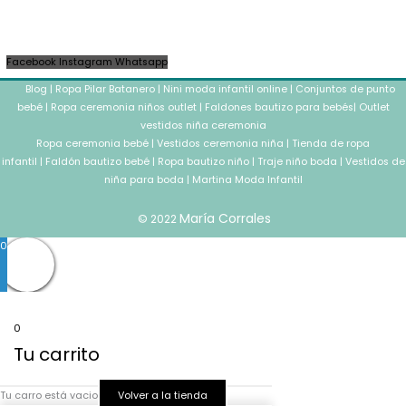
Facebook
Instagram
Whatsapp
Blog
|
Ropa Pilar Batanero
|
Nini moda infantil online
|
Conjuntos de punto
bebé
|
Ropa ceremonia niños outlet
|
Faldones bautizo para bebés
|
Outlet
vestidos niña ceremonia
Ropa ceremonia bebé
|
Vestidos ceremonia niña
|
Tienda de ropa
infantil
|
Faldón bautizo bebé
|
Ropa bautizo niño
|
Traje niño boda
|
Vestidos de
niña para boda
|
Martina Moda Infantil
María Corrales
© 2022
0
0
Tu carrito
Tu carro está vacio
Volver a la tienda