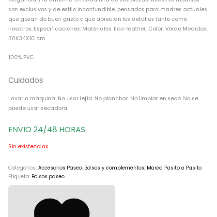
son exclusivos y de estilo inconfundible, pensados para madres actuales
que gozan de buen gusto y que aprecian los detalles tanto como
nosotros. Especificaciones: Materiales: Eco-leather. Color: Verde Medidas:
30X34X10 cm.
100% PVC
Cuidados
Lavar a maquina. No usar lejía. No planchar. No limpiar en seco. No se
puede usar secadora.
ENVIO 24/48 HORAS
Sin existencias
Categorías:
Accesorios Paseo
,
Bolsos y complementos
,
Marca Pasito a Pasito
Etiqueta:
Bolsos paseo