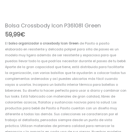
Bolsa Crossbody Icon P361081 Green
59,99
€
El
bolso organizador o crossbody Icon Green
de Pasito a pasito
elaborado en resistente y delicada polipiel para silla de paseo es un
modelo muy ligero además de ser resistente y espacioso para que
puedas llevar todo lo que podrías necesitar durante el paseo de tu bebé.
Aparte de la gran capacidad que tiene, está distribuido para facilitarte
la organización, con varios bolsillos que te ayudarán a colocar todos tus
complementos ordenados y así puedes ubicarlos más fácil cuando
vayas a usarlos. Incorpora un bolsillo interior térmico para botellas o
biberones. Su diseño lo hacen perfecto para usar a diario y combinar con
tus looks. Está fabricado con materiales de gran calidad, libres de
colorantes azoicos, ftalatos y sustancias nocivas para la salud. Los
productos para bebé de Pasito a Pasito cuentan con un diseño muy
diferente a todas las demás. Sus colecciones se caracterizan por el
trabajo al detallada, pensadas siempre desde un punto de vista
práctico. Utilizan materiales de primera calidad para remarcar la
elegancia y la armonía en cada una de sus piezas. Nuestros modelos