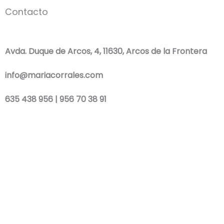
Contacto
Avda. Duque de Arcos, 4, 11630, Arcos de la Frontera
info@mariacorrales.com
635 438 956 | 956 70 38 91
F
I
W
a
n
h
Blog
|
Ropa Pilar Batanero
|
Nini moda infantil online
|
Conjuntos de punto
c
s
a
bebé
|
Ropa ceremonia niños outlet
|
Faldones bautizo para bebés
|
Outlet
vestidos niña ceremonia
Ropa ceremonia bebé
|
Vestidos ceremonia niña
|
Tienda de ropa