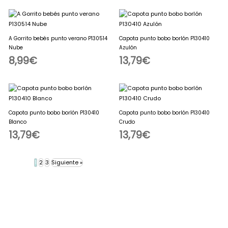
A Gorrito bebés punto verano P130514
Capota punto bobo borlón P130410
Nube
Azulón
8,99
€
13,79
€
Capota punto bobo borlón P130410
Capota punto bobo borlón P130410
Blanco
Crudo
13,79
€
13,79
€
1
2
3
Siguiente »