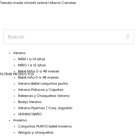
Tienda moda infantil online | María Corrales
Verano
NIÑA 1 a 14 años
NIÑO 1 a 12 años
Bebé Niña 0 a 48 meses
FILTRAR PRODUCTOS
Bebé niño 0 a 48 meses
Verano Bebé conjuntos punto
Verano Patucos y Capotas
Rebecas y Chaquetas Verano
Bodys Verano
Verano Pijamas / Conj. algodón
VERANO BAÑO
Invierno
Conjuntos PUNTO bebé Invierno
Abrigos y chaquetas