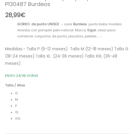
P130487 Burdeos
pompón
pelo
28,99
€
natural
P130487
GORRO de punto UNISEX
– color
Burdeos
punto bobo modelo
Burdeos
Aviador con pompón pelo natural. Marca
Sigar
, ideal para
cantidad
combinar conjuntos de punto, jesusitos, peleles ……..
Medidas.- Talla P (6-12 meses) Talla M (12-18 meses) Talla G
(18-24 meses) Talla XL (24-36 meses) Talla XXL (36-48
meses)
ENVIO 24/48 HORAS
Talla / Años
G
M
P
XL
XXL