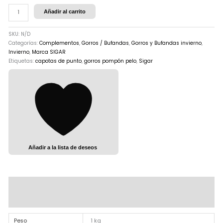
Añadir al carrito
SKU:
N/D
Categorías:
Complementos
,
Gorros / Bufandas
,
Gorros y Bufandas invierno
,
Invierno
,
Marca SIGAR
Etiquetas:
capotas de punto
,
gorros pompón pelo
,
Sigar
Añadir a la lista de deseos
Información adicional
Valoraciones (0)
Peso
1 kg