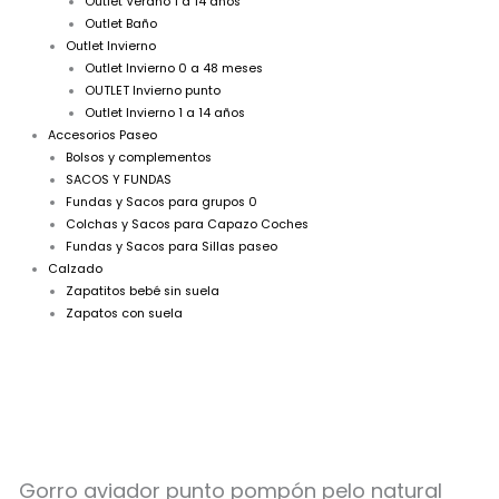
Outlet Verano 1 a 14 años
Outlet Baño
Outlet Invierno
Outlet Invierno 0 a 48 meses
OUTLET Invierno punto
Outlet Invierno 1 a 14 años
Accesorios Paseo
Bolsos y complementos
SACOS Y FUNDAS
Fundas y Sacos para grupos 0
Colchas y Sacos para Capazo Coches
Fundas y Sacos para Sillas paseo
Calzado
Zapatitos bebé sin suela
Zapatos con suela
Gorro
aviador
Gorro aviador punto pompón pelo natural
punto