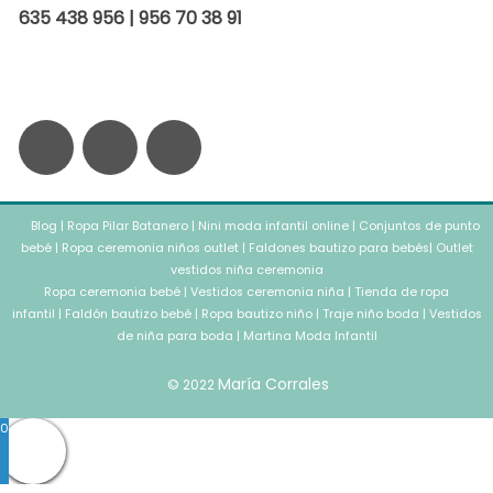
635 438 956 | 956 70 38 91
F
I
W
a
n
h
Blog
c
|
Ropa Pilar Batanero
s
a
|
Nini moda infantil online
|
Conjuntos de punto
bebé
|
Ropa ceremonia niños outlet
|
Faldones bautizo para bebés
|
Outlet
vestidos niña ceremonia
e
t
t
Ropa ceremonia bebé
|
Vestidos ceremonia niña
|
Tienda de ropa
infantil
|
Faldón bautizo bebé
|
Ropa bautizo niño
|
Traje niño boda
|
Vestidos
b
a
de niña para boda
s
|
Martina Moda Infantil
María Corrales
© 2022
o
g
a
0
o
r
p