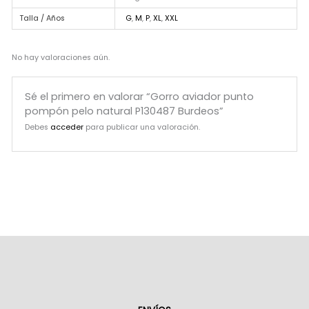
Talla / Años
G
,
M
,
P
,
XL
,
XXL
No hay valoraciones aún.
Sé el primero en valorar “Gorro aviador punto
pompón pelo natural P130487 Burdeos”
Debes
acceder
para publicar una valoración.