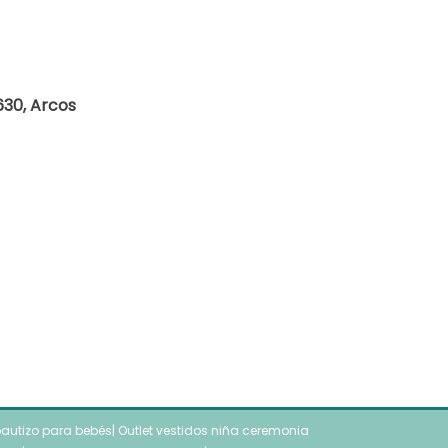
630, Arcos
autizo para bebés
|
Outlet vestidos niña ceremonia