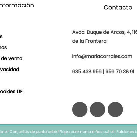
información
Contacto
Avda. Duque de Arcos, 4, 11
s
de la Frontera
mos
info@mariacorrales.com
 de venta
rivacidad
635 438 956 | 956 70 38 91
Cookies UE
F
I
W
a
n
h
nline
|
Conjuntos de punto bebé
|
Ropa ceremonia niños outlet
|
Faldones b