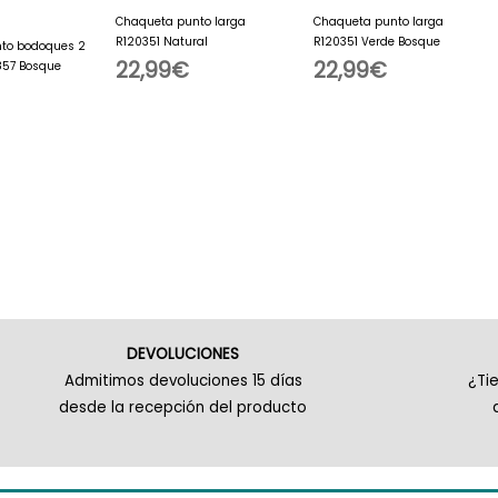
Chaqueta punto larga
Chaqueta punto larga
R120351 Natural
R120351 Verde Bosque
to bodoques 2
22,99
€
22,99
€
857 Bosque
DEVOLUCIONES
Admitimos devoluciones 15 días
¿Ti
desde la recepción del producto