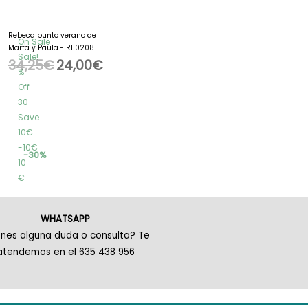
Rebeca punto verano de
On Sale
Marta y Paula.- R110208
Sale!
34,25
€
24,00
€
%
Off
30
Save
10€
10€
30%
10
€
WHATSAPP
enes alguna duda o consulta? Te
atendemos en el 635 438 956