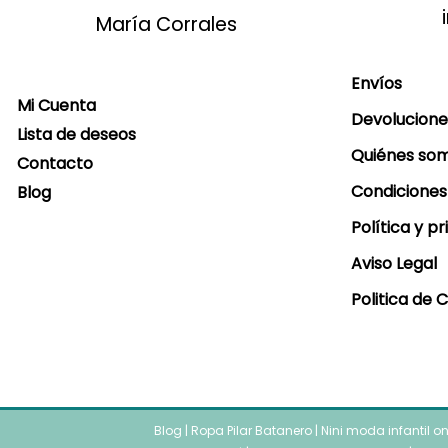
María Corrales
Envíos
Mi Cuenta
Devolucione
Lista de deseos
Quiénes so
Contacto
Condiciones
Blog
Política y p
Aviso Legal
Politica de 
Blog
|
Ropa Pilar Batanero
|
Nini moda infantil o