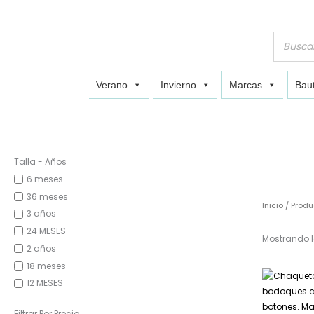
Verano
Invierno
Marcas
Baut
Talla - Años
6 meses
36 meses
Inicio
/ Produ
3 años
24 MESES
Mostrando l
2 años
18 meses
12 MESES
Filtrar Por Precio