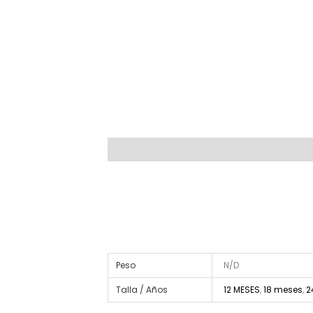
Descripción
Información adicional
Valoraci
Peso
N/D
Talla / Años
12 MESES
,
18 meses
,
2