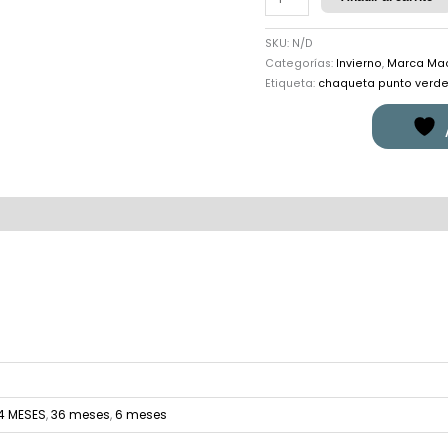
SKU:
N/D
Categorías:
Invierno
,
Marca Mac
Etiqueta:
chaqueta punto verd
ones (0)
4 MESES
,
36 meses
,
6 meses