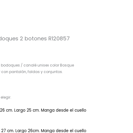
doques 2 botones R120857
bodoques / canalé unisex color Bosque
 con pantalón, faldas y conjuntos.
elegir.
 26 cm. Largo 25 cm. Manga desde el cuello
a 27 cm. Largo 26cm. Manga desde el cuello