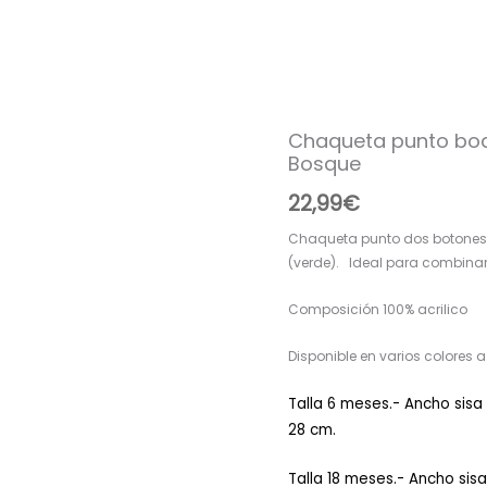
Chaqueta punto bo
Chaqueta
Bosque
punto
bodoques
22,99
€
2
botones
Chaqueta punto dos botones 
R120857
(verde). Ideal para combinar
Bosque
cantidad
Composición 100% acrilico
Disponible en varios colores a 
Talla 6 meses.- Ancho sisa
28 cm.
Talla 18 meses.- Ancho sis