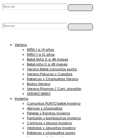
Buscar
Buscar
Buscar
Buscar
Ir
al
contenido
Verano
NIÑA 1 a 14 años
NIÑO 1 a 12 años
Bebé Niña 0 a 48 meses
Bebé niño 0 a 48 meses
Verano Bebé conjuntos punto
Verano Patucos y Capotas
Rebecas y Chaquetas Verano
Bodys Verano
Verano Pijamas / Conj. algodón
VERANO BAÑO
Invierno
Conjuntos PUNTO bebé Invierno
Abrigos y chaquetas
Peleles y Ranitas Invierno
Pantalón y bombachos Invierno
Camisas y blusas Invierno
Vestidos y Jesusitos Invierno
Rebecas y chaquetas punto