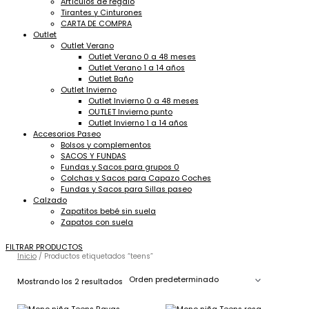
Artículos de regalo
Tirantes y Cinturones
CARTA DE COMPRA
Outlet
Outlet Verano
Outlet Verano 0 a 48 meses
Outlet Verano 1 a 14 años
Outlet Baño
Outlet Invierno
Outlet Invierno 0 a 48 meses
OUTLET Invierno punto
Outlet Invierno 1 a 14 años
Accesorios Paseo
Bolsos y complementos
SACOS Y FUNDAS
Fundas y Sacos para grupos 0
Colchas y Sacos para Capazo Coches
Fundas y Sacos para Sillas paseo
Calzado
Zapatitos bebé sin suela
Zapatos con suela
FILTRAR PRODUCTOS
Inicio
/ Productos etiquetados “teens”
Mostrando los 2 resultados
El
El
El
El