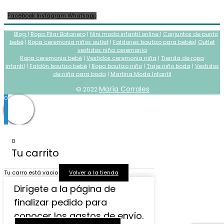
Facebook
Instagram
Whatsapp
Blog
|
Ropa Pilar Batanero
|
Nini moda infantil online
|
Conjuntos de punto
bebé
|
Ropa ceremonia niños outlet
|
Faldones bautizo para bebés
|
Outlet
vestidos niña ceremonia
Ropa ceremonia bebé
|
Vestidos ceremonia niña
|
Tienda de ropa
infantil
|
Faldón bautizo bebé
|
Ropa bautizo niño
|
Traje niño boda
|
Vestidos
de niña para boda
|
Martina Moda Infantil
María Corrales
© 2022
0
0
Tu carrito
Tu carro está vacio
Volver a la tienda
Dirígete a la página de
finalizar pedido para
conocer los gastos de envío.