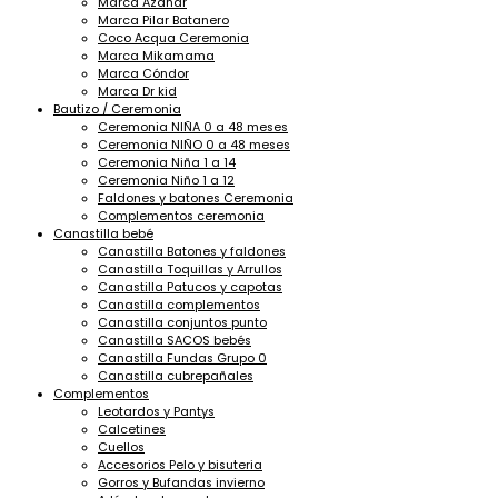
Marca Azahar
Marca Pilar Batanero
Coco Acqua Ceremonia
Marca Mikamama
Marca Cóndor
Marca Dr kid
Bautizo / Ceremonia
Ceremonia NIÑA 0 a 48 meses
Ceremonia NIÑO 0 a 48 meses
Ceremonia Niña 1 a 14
Ceremonia Niño 1 a 12
Faldones y batones Ceremonia
Complementos ceremonia
Canastilla bebé
Canastilla Batones y faldones
Canastilla Toquillas y Arrullos
Canastilla Patucos y capotas
Canastilla complementos
Canastilla conjuntos punto
Canastilla SACOS bebés
Canastilla Fundas Grupo 0
Canastilla cubrepañales
Complementos
Leotardos y Pantys
Calcetines
Cuellos
Accesorios Pelo y bisuteria
Gorros y Bufandas invierno