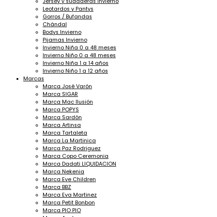
Jersey y sudaderas Invierno
Leotardos y Pantys
Gorros / Bufandas
Chándal
Bodys Invierno
Pijamas Invierno
Invierno Niña 0 a 48 meses
Invierno Niño 0 a 48 meses
Invierno Niña 1 a 14 años
Invierno Niño 1 a 12 años
Marcas
Marca José Varón
Marca SIGAR
Marca Mac Ilusión
Marca POPYS
Marca Sardón
Marca Artinsa
Marca Tartaleta
Marca La Martinica
Marca Paz Rodriguez
Marca Copo Ceremonia
Marca Dadati LIQUIDACION
Marca Nekenia
Marca Eve Children
Marca BBZ
Marca Eva Martinez
Marca Petit Bonbon
Marca PIO PIO