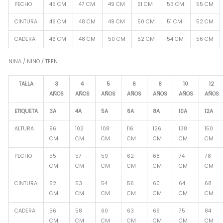
PECHO
45 CM
47 CM
49 CM
51 CM
53 CM
55 CM
CINTURA
46 CM
48 CM
49 CM
50 CM
51 CM
52 CM
CADERA
46 CM
48 CM
50 CM
52 CM
54 CM
56 CM
NIÑA / NIÑO / TEEN
TALLA
3
4
5
6
8
10
12
AÑOS
AÑOS
AÑOS
AÑOS
AÑOS
AÑOS
AÑOS
ETIQUETA
3A
4A
5A
6A
8A
10A
12A
ALTURA
96
102
108
116
126
138
150
CM
CM
CM
CM
CM
CM
CM
PECHO
55
57
59
62
68
74
78
CM
CM
CM
CM
CM
CM
CM
CINTURA
52
53
54
56
60
64
68
CM
CM
CM
CM
CM
CM
CM
CADERA
56
58
60
63
69
75
84
CM
CM
CM
CM
CM
CM
CM