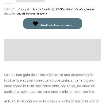
SKU:
N/D
Categorías:
Marca Dadati LIQUIDACION
,
NIÑA 1 a 14 años
,
Verano
Etiquetas:
dadati
,
Mono niña
,
teens
Añadir a la lista de deseos
Descripción
Información adicional
Valoraciones (0)
Ésta es una guía de tallas orientativa que esperamos le
facilite la elección correcta. No obstante, si tiene alguna
duda sobre la talla más adecuada, por favor, no dude en
contactar con nosotros para asesorarle lo mejor posible.
ALTURA: Distancia en recto desde la cabeza hasta la planta