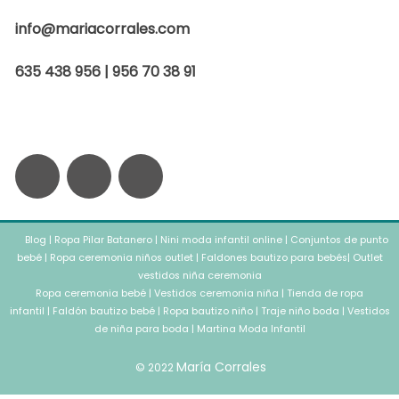
info@mariacorrales.com
635 438 956 | 956 70 38 91
F
I
W
a
n
h
Blog
c
|
Ropa Pilar Batanero
s
a
|
Nini moda infantil online
|
Conjuntos de punto
bebé
|
Ropa ceremonia niños outlet
|
Faldones bautizo para bebés
|
Outlet
vestidos niña ceremonia
e
t
t
Ropa ceremonia bebé
|
Vestidos ceremonia niña
|
Tienda de ropa
infantil
|
Faldón bautizo bebé
|
Ropa bautizo niño
|
Traje niño boda
|
Vestidos
b
a
de niña para boda
s
|
Martina Moda Infantil
María Corrales
© 2022
o
g
a