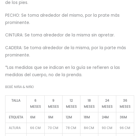
de los pies.
PECHO: Se toma alrededor del mismo, por la prate más
prominente.
CINTURA: Se toma alrededor de la misma sin apretar.
CADERA: Se toma alrededor de la misma, por la parte más
prominente.
*Las medidas que se indican en la guía se refieren a las
medidas del cuerpo, no de la prenda.
BEBÉ NIÑA & NIÑO
TALLA
6
9
12
18
24
36
MESES
MESES
MESES
MESES
MESES
MESES
ETIQUETA
6M
9M
12M
18M
24M
36M
ALTURA
66 CM
70 CM
78 CM
84 CM
90 CM
96 CM