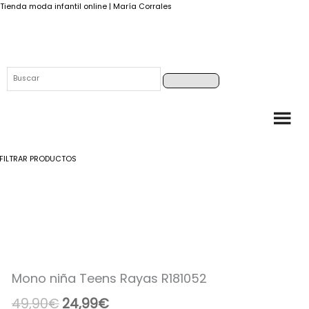
Tienda moda infantil online | María Corrales
Buscar
Buscar
FILTRAR PRODUCTOS
Mono
El
El
niña
precio
precio
Teens
Rayas
original
actual
R181052
era:
es:
cantidad
Mono niña Teens Rayas R181052
49,90€.
24,99€.
49,90
€
24,99
€