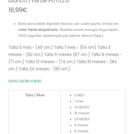
blanco /Verde P070231
P070231
16,99
€
cantidad
Body para bebé algodón blanco con cuello punto smock en
color Verde empolvado,
Modelo unisex manga larga tejido
100% algodón abotonada por detrás. Marca Popys
Talla 0 mes.- (49 cm.) Talla 1 mes.- (54 cm) Talla 3
meses.- (60 cm.) Talla 6 meses (67 cm.) Talla 9 meses.-
(71 cm.) Talla 12 meses.- (74 cm.) Talla 18 meses.- (84
cm.) Talla 24 meses.- (90 cm.)
ENVIO 24/48 HORAS
Talla / Años
0 MES
1 mes
12 MESES
18 meses
24 MESES
3 meses
6 meses