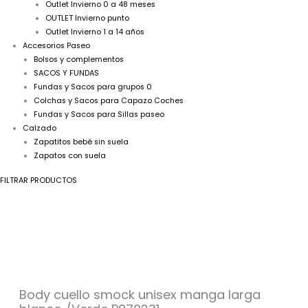
Outlet Invierno 0 a 48 meses
OUTLET Invierno punto
Outlet Invierno 1 a 14 años
Accesorios Paseo
Bolsos y complementos
SACOS Y FUNDAS
Fundas y Sacos para grupos 0
Colchas y Sacos para Capazo Coches
Fundas y Sacos para Sillas paseo
Calzado
Zapatitos bebé sin suela
Zapatos con suela
FILTRAR PRODUCTOS
Body
cuello
smock
unisex
manga
larga
blanco
Body cuello smock unisex manga larga
/Verde