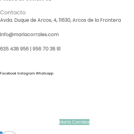
Contacto
Avda. Duque de Arcos, 4, 11630, Arcos de la Frontera
info@mariacorrales.com
635 438 956 | 956 70 38 91
Facebook
Instagram
Whatsapp
Blog
|
Ropa Pilar Batanero
|
Nini moda infantil online
|
Conjuntos de punto
bebé
|
Ropa ceremonia niños outlet
|
Faldones bautizo para bebés
|
Outlet
vestidos niña ceremonia
Ropa ceremonia bebé
|
Vestidos ceremonia niña
|
Tienda de ropa
infantil
|
Faldón bautizo bebé
|
Ropa bautizo niño
|
Traje niño boda
|
Vestidos de
niña para boda
|
Martina Moda Infantil
María Corrales
© 2022