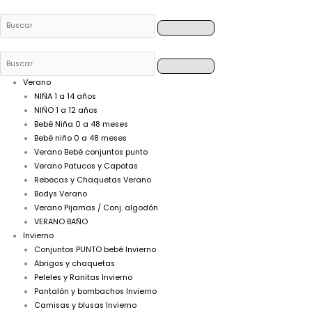
Buscar
Buscar
Buscar
Buscar
Verano
NIÑA 1 a 14 años
NIÑO 1 a 12 años
Bebé Niña 0 a 48 meses
Bebé niño 0 a 48 meses
Verano Bebé conjuntos punto
Verano Patucos y Capotas
Rebecas y Chaquetas Verano
Bodys Verano
Verano Pijamas / Conj. algodón
VERANO BAÑO
Invierno
Conjuntos PUNTO bebé Invierno
Abrigos y chaquetas
Peleles y Ranitas Invierno
Pantalón y bombachos Invierno
Camisas y blusas Invierno