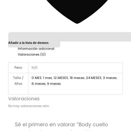
Añadir a la lista de deseos
Información adicional
Valoraciones (0)
Peso
N/D
Talla /
0 MES
,
1 mes
,
12 MESES
,
18 meses
,
24 MESES
,
3 meses
,
Años
6 meses
,
9 meses
Valoraciones
No hay valoraciones aún.
Sé el primero en valorar “Body cuello