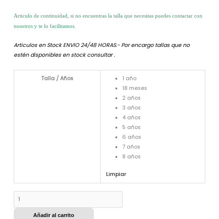
Articulo de continuidad, si no encuentras la talla que necesitas puedes contactar con
nosotros y te lo facilitamos.
Articulos en Stock ENVIO 24/48 HORAS.- Por encargo tallas que no
estén disponibles en stock consultar .
Talla / Años
1 año
18 meses
2 años
3 años
4 años
5 años
6 años
7 años
8 años
Limpiar
Añadir al carrito