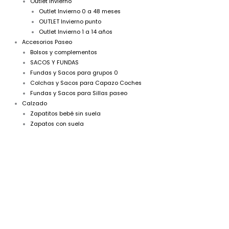
Outlet Invierno
Outlet Invierno 0 a 48 meses
OUTLET Invierno punto
Outlet Invierno 1 a 14 años
Accesorios Paseo
Bolsos y complementos
SACOS Y FUNDAS
Fundas y Sacos para grupos 0
Colchas y Sacos para Capazo Coches
Fundas y Sacos para Sillas paseo
Calzado
Zapatitos bebé sin suela
Zapatos con suela
A
Camisa
niño
ceremonia
cruda
jaretas
R130461
cantidad