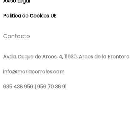
Aviso Legal
Politica de Cookies UE
Contacto
Avda. Duque de Arcos, 4, 11630, Arcos de la Frontera
info@mariacorrales.com
635 438 956 | 956 70 38 91
F
I
W
a
n
h