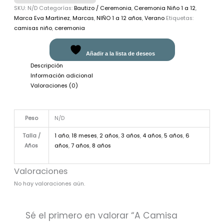
SKU:
N/D
Categorías:
Bautizo / Ceremonia
,
Ceremonia Niño 1 a 12
,
Marca Eva Martinez
,
Marcas
,
NIÑO 1 a 12 años
,
Verano
Etiquetas:
camisas niño
,
ceremonia
Añadir a la lista de deseos
Descripción
Información adicional
Valoraciones (0)
Peso
N/D
Talla /
1 año
,
18 meses
,
2 años
,
3 años
,
4 años
,
5 años
,
6
Años
años
,
7 años
,
8 años
Valoraciones
No hay valoraciones aún.
Sé el primero en valorar “A Camisa