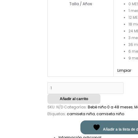
Talla / Años
0 ME
1 me
12 M
18 m
24 M
3 me
36 m
6 me
9 me
Limpiar
Añadir al carrito
SKU:
N/D
Categorías:
Bebé niño 0 a 48 meses
,
M
Etiquetas:
camiseta niña
,
camiseta niño
Añadir a la lista de
Información adicional