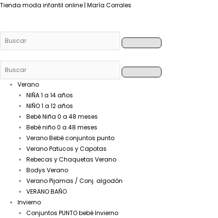
Buscar
Buscar
Buscar
Buscar
Tienda moda infantil online | María Corrales
Verano
NIÑA 1 a 14 años
NIÑO 1 a 12 años
Bebé Niña 0 a 48 meses
Bebé niño 0 a 48 meses
Verano Bebé conjuntos punto
Verano Patucos y Capotas
Rebecas y Chaquetas Verano
Bodys Verano
Verano Pijamas / Conj. algodón
VERANO BAÑO
Invierno
Conjuntos PUNTO bebé Invierno