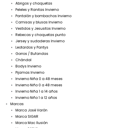
Abrigos y chaquetas
Peleles y Ranitas Invierno
Pantalón y bombachos Invierno
Camisas y blusas Invierno
Vestidos y Jesusitos Invierno
Rebecas y chaquetas punto
Jersey y sudaderas Invierno
Leotardos y Pantys
Gorros / Bufandas
Chándal
Bodys Invierno
Pijamas Invierno
Invierno Niña 0 a 48 meses
Invierno Niño 0 a 48 meses
Invierno Niña 1 a 14 años
Invierno Niño 1 a 12 años
Marcas
Marca José Varón
Marca SIGAR
Marca Mac Ilusión