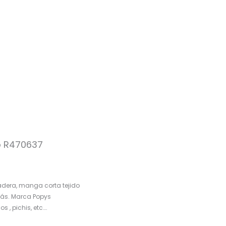
o R470637
dera, manga corta tejido
ás. Marca Popys
, pichis, etc….