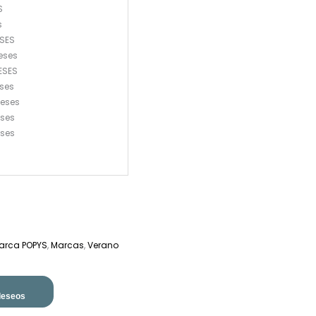
S
s
ESES
eses
ESES
ses
eses
ses
ses
arca POPYS
,
Marcas
,
Verano
 deseos