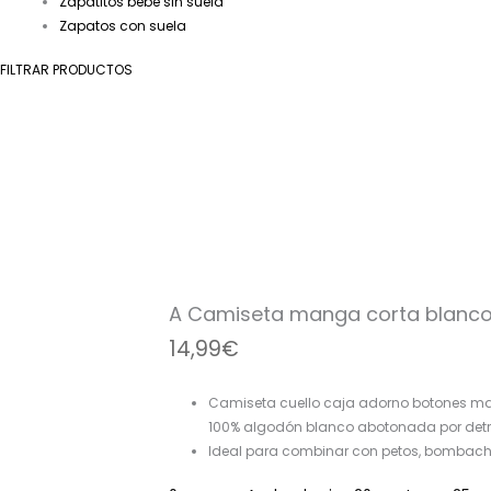
Zapatitos bebé sin suela
Zapatos con suela
FILTRAR PRODUCTOS
A
Camiseta
manga
corta
blanco
R470637
A Camiseta manga corta blanc
cantidad
14,99
€
Camiseta cuello caja adorno botones ma
100% algodón blanco abotonada por detr
Ideal para combinar con petos, bombachos 