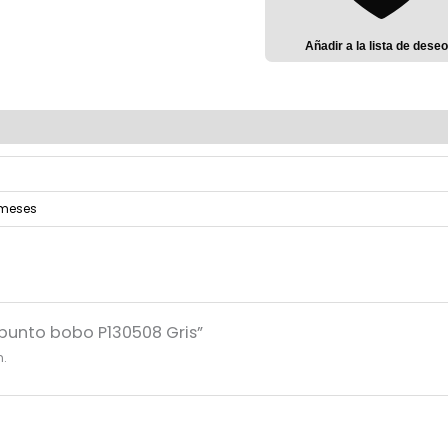
Añadir a la lista de dese
meses
 punto bobo P130508 Gris”
n.