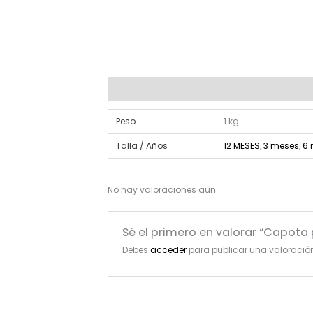
Información adicional
Valoraciones (0)
Peso
1 kg
Talla / Años
12 MESES
,
3 meses
,
6 
No hay valoraciones aún.
Sé el primero en valorar “Capota
Debes
acceder
para publicar una valoració