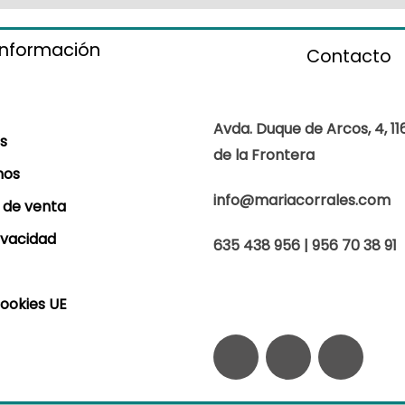
información
Contacto
Avda. Duque de Arcos, 4, 11
s
de la Frontera
mos
info@mariacorrales.com
 de venta
rivacidad
635 438 956 | 956 70 38 91
Cookies UE
F
I
W
a
n
h