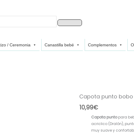
Buscar
izo / Ceremonia
Canastilla bebé
Complementos
O
Capota punto bobo 
Capota
punto
10,99
€
bobo
P130508
Capota punto
para beb
Gris
acriclico (Dralón), pun
cantidad
muy suave y confortab