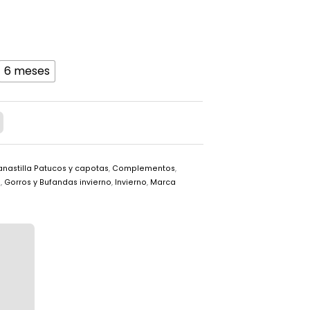
6 meses
nastilla Patucos y capotas
,
Complementos
,
o
,
Gorros y Bufandas invierno
,
Invierno
,
Marca