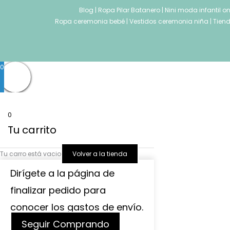
Blog
|
Ropa Pilar Batanero
|
Nini moda infantil o
Ropa ceremonia bebé
|
Vestidos ceremonia niña
|
Tiend
0
0
Tu carrito
Tu carro está vacio
Volver a la tienda
Dirígete a la página de
finalizar pedido para
conocer los gastos de envío.
Seguir Comprando