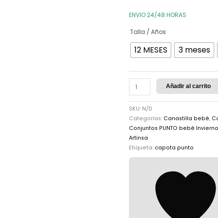
ENVIO 24/48 HORAS
Talla / Años
12 MESES
3 meses
Añadir al carrito
SKU:
N/D
Categorías:
Canastilla bebé
,
Ca
Conjuntos PUNTO bebé Inviern
Artinsa
Etiqueta:
capota punto