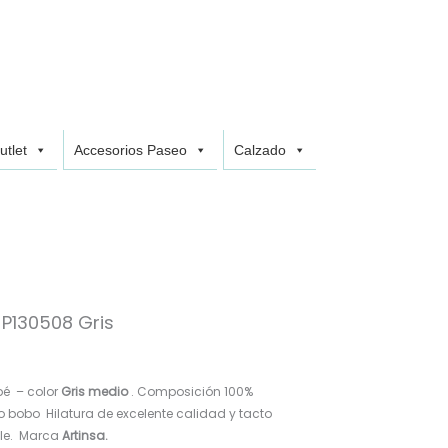
utlet
Accesorios Paseo
Calzado
P130508 Gris
é – color
Gris medio
. Composición 100%
to bobo Hilatura de excelente calidad y tacto
le. Marca
Artinsa.