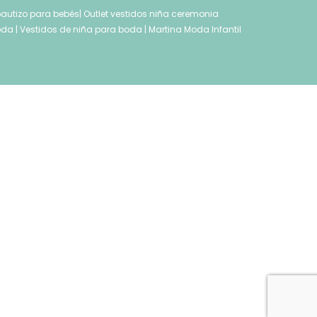
autizo para bebés
|
Outlet vestidos niña ceremonia
oda
|
Vestidos de niña para boda
|
Martina Moda Infantil