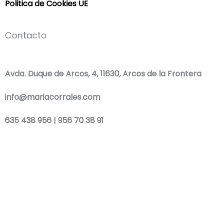
Politica de Cookies UE
Contacto
Avda. Duque de Arcos, 4, 11630, Arcos de la Frontera
info@mariacorrales.com
635 438 956 | 956 70 38 91
F
I
W
a
n
h
Blog
|
Ropa Pilar Batanero
|
Nini moda infantil online
|
Conjuntos de punto
bebé
|
Ropa ceremonia niños outlet
|
Faldones bautizo para bebés
|
Outlet