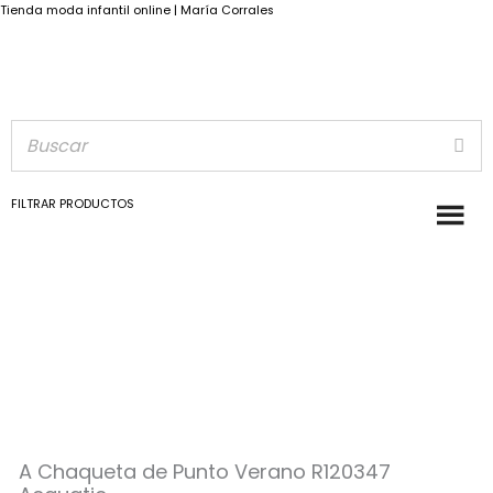
Tienda moda infantil online | María Corrales
FILTRAR PRODUCTOS
A
Rango
Chaqueta
de
de
Punto
precios:
Verano
desde
R120347
A Chaqueta de Punto Verano R120347
Acquatic
19,99€
cantidad