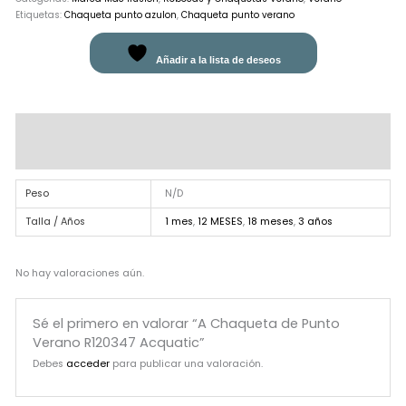
Etiquetas:
Chaqueta punto azulon
,
Chaqueta punto verano
Añadir a la lista de deseos
Información adicional
Valoraciones (0)
Peso
N/D
Talla / Años
1 mes
,
12 MESES
,
18 meses
,
3 años
No hay valoraciones aún.
Sé el primero en valorar “A Chaqueta de Punto
Verano R120347 Acquatic”
Debes
acceder
para publicar una valoración.