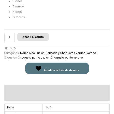
3 años
3 meses
4 años
6 meses
Añadir al carrito
SKU:
N/D
Categorías:
Marca Mac Ilusión
,
Rebecas y Chaquetas Verano
,
Verano
Etiquetas:
Chaqueta punto azulon
,
Chaqueta punto verano
Añadir a la lista de deseos
Información adicional
Valoraciones (0)
Peso
N/D