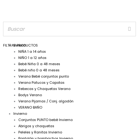
FILTRAR PRODUCTOS
Verano
NIÑA 1 a 14 años
NIÑO 1 a 12 años
Bebé Niña 0 a 48 meses
Bebé niño 0 a 48 meses
Verano Bebé conjuntos punto
Verano Patucos y Capotas
Rebecas y Chaquetas Verano
Bodys Verano
Verano Pijamas / Conj. algodón
VERANO BAÑO
Invierno
Conjuntos PUNTO bebé Invierno
Abrigos y chaquetas
Peleles y Ranitas Invierno
Pantalón y bombachos Invierno