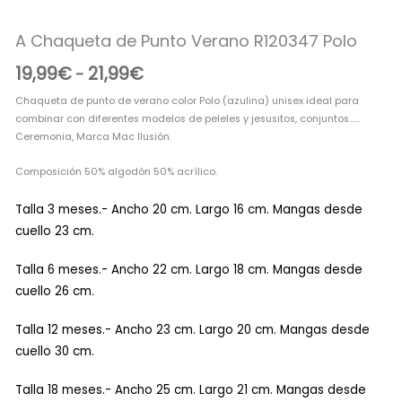
Verano
desde
R120347
A Chaqueta de Punto Verano R120347 Polo
Polo
19,99€
cantidad
hasta
19,99
€
21,99
€
-
21,99€
Chaqueta de punto de verano color Polo (azulina) unisex ideal para
combinar con diferentes modelos de peleles y jesusitos, conjuntos……
Ceremonia, Marca Mac Ilusión.
Composición 50% algodón 50% acrílico.
Talla 3 meses.- Ancho 20 cm. Largo 16 cm. Mangas desde
cuello 23 cm.
Talla 6 meses.- Ancho 22 cm. Largo 18 cm. Mangas desde
cuello 26 cm.
Talla 12 meses.- Ancho 23 cm. Largo 20 cm. Mangas desde
cuello 30 cm.
Talla 18 meses.- Ancho 25 cm. Largo 21 cm. Mangas desde