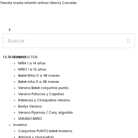
Tienda moda infantil online | María Corrales
FILTRAR PRODUCTOS
Verano
NIÑA 1 a 14 años
NIÑO 1 a 12 años
Bebé Niña 0 a 48 meses
Bebé niño 0 a 48 meses
Verano Bebé conjuntos punto
Verano Patucos y Capotas
Rebecas y Chaquetas Verano
Bodys Verano
Verano Pijamas / Conj. algodón
VERANO BAÑO
Invierno
Conjuntos PUNTO bebé Invierno
Abrigos y chaquetas