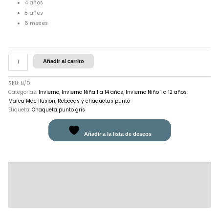
4 años
5 años
6 meses
Añadir al carrito
SKU:
N/D
Categorías:
Invierno
,
Invierno Niña 1 a 14 años
,
Invierno Niño 1 a 12 años
,
Marca Mac Ilusión
,
Rebecas y chaquetas punto
Etiqueta:
Chaqueta punto gris
Añadir a la lista de deseos
Descripción
Información adicional
Valoraciones (0)