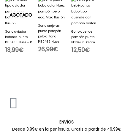
AGOTADO
Gorro orejeras
punto pompón
Gorro aviador
Gorro duende
pelo al tono
botones punto
pompón punto
P130469 Nuez
P130468 Nuez – P
P130492 Dream
26,99
€
13,99
€
12,50
€
ENVÍOS
Desde 3,99€ en la península. Gratis a partir de 49,99€