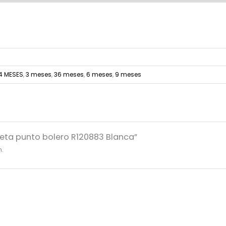
4 MESES
,
3 meses
,
36 meses
,
6 meses
,
9 meses
ueta punto bolero R120883 Blanca”
n.