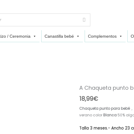
izo / Ceremonia
Canastilla bebé
Complementos
O
A Chaqueta punto b
A
Chaqueta
18,99
€
punto
bolero
Chaqueta punto para bebé
, 
R120883
verano color
Blanca
50% alg
Blanca
cantidad
Talla 3 meses.- Ancho 23 