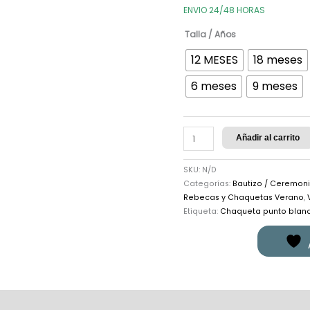
ENVIO 24/48 HORAS
Talla / Años
12 MESES
18 meses
6 meses
9 meses
Añadir al carrito
SKU:
N/D
Categorías:
Bautizo / Ceremon
Rebecas y Chaquetas Verano
,
Etiqueta:
Chaqueta punto blan
ones (0)