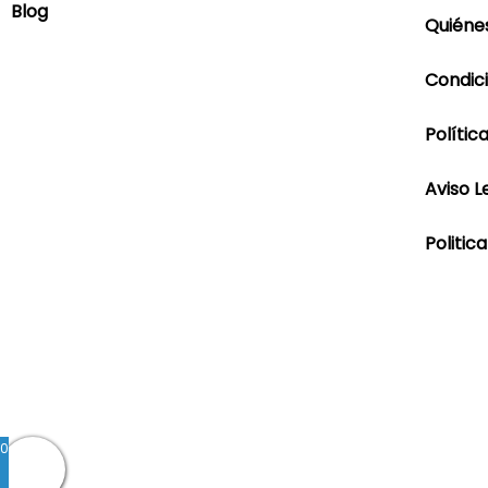
Blog
Quiéne
Condic
Polític
Aviso L
Politic
Blog
|
Ropa Pilar Batanero
|
Nini moda infantil o
Ropa ceremonia bebé
|
Vestidos ceremonia niña
|
Tiend
0