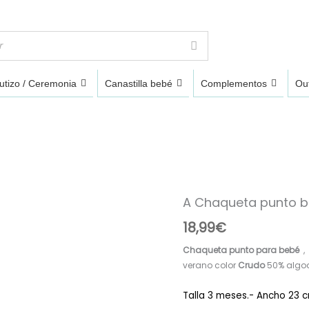
utizo / Ceremonia
Canastilla bebé
Complementos
Out
A Chaqueta punto b
A
Chaqueta
18,99
€
punto
bolero
Chaqueta punto para bebé
, 
R120883
verano color
Crudo
50% algo
Cruda
cantidad
Talla 3 meses.- Ancho 23 