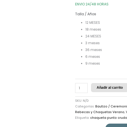
ENVIO 24/48 HORAS
Talla / Años
12 MESES
18 meses
24 MESES
3 meses
36 meses
6 meses
9 meses
Añadir al carrito
SKU:
N/D
Categorías:
Bautizo / Ceremon
Rebecas y Chaquetas Verano
,
Etiqueta:
chaqueta punto crud