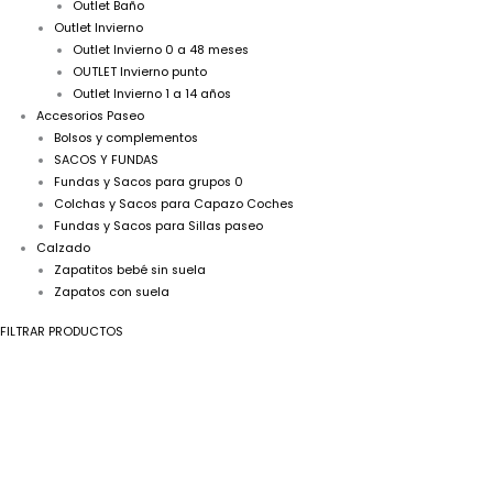
Outlet Baño
Outlet Invierno
Outlet Invierno 0 a 48 meses
OUTLET Invierno punto
Outlet Invierno 1 a 14 años
Accesorios Paseo
Bolsos y complementos
SACOS Y FUNDAS
Fundas y Sacos para grupos 0
Colchas y Sacos para Capazo Coches
Fundas y Sacos para Sillas paseo
Calzado
Zapatitos bebé sin suela
Zapatos con suela
FILTRAR PRODUCTOS
A
Conjunto
bebé