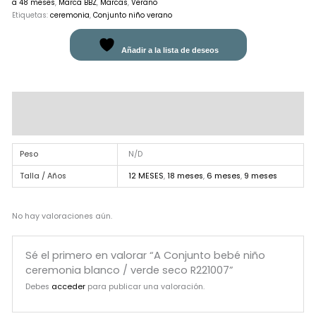
a 48 meses
,
Marca BBZ
,
Marcas
,
Verano
Etiquetas:
ceremonia
,
Conjunto niño verano
Añadir a la lista de deseos
Información adicional
Valoraciones (0)
Peso
N/D
Talla / Años
12 MESES
,
18 meses
,
6 meses
,
9 meses
No hay valoraciones aún.
Sé el primero en valorar “A Conjunto bebé niño
ceremonia blanco / verde seco R221007”
Debes
acceder
para publicar una valoración.