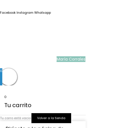
Facebook
Instagram
Whatsapp
Blog
|
Ropa Pilar Batanero
|
Nini moda infantil online
|
Conjuntos de punto
bebé
|
Ropa ceremonia niños outlet
|
Faldones bautizo para bebés
|
Outlet
vestidos niña ceremonia
Ropa ceremonia bebé
|
Vestidos ceremonia niña
|
Tienda de ropa
infantil
|
Faldón bautizo bebé
|
Ropa bautizo niño
|
Traje niño boda
|
Vestidos de
niña para boda
|
Martina Moda Infantil
María Corrales
© 2022
0
0
Tu carrito
Tu carro está vacio
Volver a la tienda