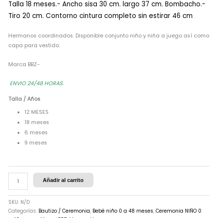
Talla 18 meses.- Ancho sisa 30 cm. largo 37 cm. Bombacho.-
Tiro 20 cm. Contorno cintura completo sin estirar 46 cm
.
Hermanos coordinados. Disponible conjunto niño y niña a juego así como
capa para vestido.
Marca BBZ-
ENVIO 24/48 HORAS.
Talla / Años
12 MESES
18 meses
6 meses
9 meses
Añadir al carrito
SKU:
N/D
Categorías:
Bautizo / Ceremonia
,
Bebé niño 0 a 48 meses
,
Ceremonia NIÑO 0