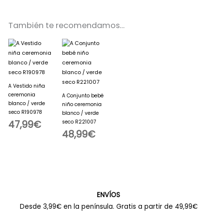
También te recomendamos…
A Vestido niña
ceremonia
A Conjunto bebé
blanco / verde
niño ceremonia
seco R190978
blanco / verde
47,99
€
seco R221007
48,99
€
ENVÍOS
Desde 3,99€ en la península. Gratis a partir de 49,99€