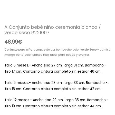
niño
ceremonia
blanco
/
verde
A Conjunto bebé niño ceremonia blanco /
seco
verde seco R221007
R221007
cantidad
48,99
€
Conjunto para niño
compuesto por bombacho color
verde Seco
y camisa
manga corta color blanco roto, ideal para bodas y eventos.
Talla 6 meses.- Ancho sisa 27 cm. largo 31 cm. Bombacho.-
Tiro 17 cm. Contorno cintura completo sin estirar 40 cm .
Talla 9 meses.- Ancho sisa 28 cm. largo 33 cm. Bombacho.-
Tiro 18 cm. Contorno cintura completo sin estirar 42 cm .
Talla 12 meses.- Ancho sisa 29 cm. largo 35 cm. Bombacho.-
Tiro 19 cm. Contorno cintura completo sin estirar 44 cm .