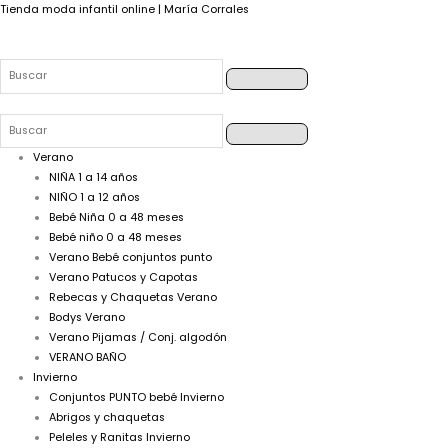
Buscar
Buscar
Buscar
Buscar
Tienda moda infantil online | María Corrales
Verano
NIÑA 1 a 14 años
NIÑO 1 a 12 años
Bebé Niña 0 a 48 meses
Bebé niño 0 a 48 meses
Verano Bebé conjuntos punto
Verano Patucos y Capotas
Rebecas y Chaquetas Verano
Bodys Verano
Verano Pijamas / Conj. algodón
VERANO BAÑO
Invierno
Conjuntos PUNTO bebé Invierno
Abrigos y chaquetas
Peleles y Ranitas Invierno