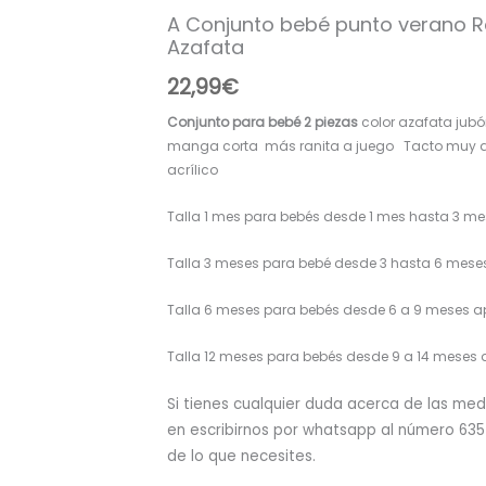
A Conjunto bebé punto verano R
R091385
Azafata
Azafata
cantidad
22,99
€
Conjunto para bebé 2 piezas
color azafata jubó
manga corta más ranita a juego Tacto muy a
acrílico
Talla 1 mes para bebés desde 1 mes hasta 3 
Talla 3 meses para bebé desde 3 hasta 6 me
Talla 6 meses para bebés desde 6 a 9 meses 
Talla 12 meses para bebés desde 9 a 14 mese
Si tienes cualquier duda acerca de las m
en escribirnos por whatsapp al número 63
de lo que necesites.