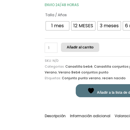
ENVIO 24/48 HORAS
Talla / Años
1 mes
12 MESES
3 meses
6
Añadir al carrito
SKU:
N/D
Categorías:
Canastilla bebé
,
Canastilla conjuntos
Verano
,
Verano Bebé conjuntos punto
Etiquetas:
Conjunto punto verano
,
recien nacido
Añadir a la lista de
Descripción
Información adicional
Valoraci