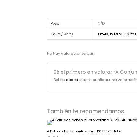
Peso
N/D
Talla / Años
1 mes
,
12 MESES
,
3 me
No hay valoraciones aún.
Sé el primero en valorar “A Conj
Debes
acceder
para publicar una valoració
También te recomendamos…
A Patucos bebés punto verano R020040 Nube