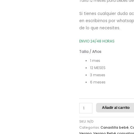
Talla 12 meses para bebés d
Si tienes cualquier duda 
en escribirnos por whatsa
de lo que necesites.
ENVIO 24/48 HORAS
Talla / Años
1 mes
12 MESES
3 meses
6 meses
Añadir al carrito
SKU:
N/D
Categorías:
Canastilla bebé
,
Ca
Verano
,
Verano Bebé conjuntos