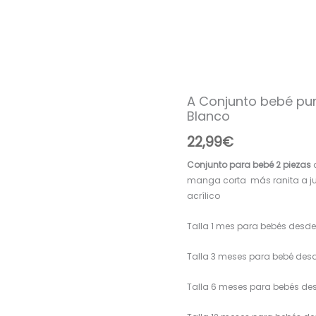
A Conjunto bebé pu
A
Blanco
Conjunto
bebé
22,99
€
punto
verano
Conjunto para bebé 2 piezas
Ranita
manga corta más ranita a j
R091385
acrílico
Blanco
cantidad
Talla 1 mes para bebés des
Talla 3 meses para bebé de
Talla 6 meses para bebés d