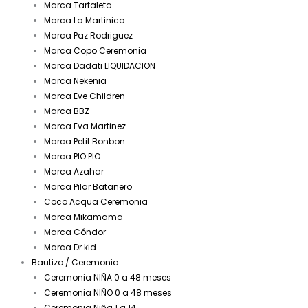
Marca Tartaleta
Marca La Martinica
Marca Paz Rodriguez
Marca Copo Ceremonia
Marca Dadati LIQUIDACION
Marca Nekenia
Marca Eve Children
Marca BBZ
Marca Eva Martinez
Marca Petit Bonbon
Marca PIO PIO
Marca Azahar
Marca Pilar Batanero
Coco Acqua Ceremonia
Marca Mikamama
Marca Cóndor
Marca Dr kid
Bautizo / Ceremonia
Ceremonia NIÑA 0 a 48 meses
Ceremonia NIÑO 0 a 48 meses
Ceremonia Niña 1 a 14