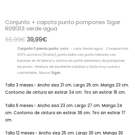
era:
es:
Sigar
R091313
55,99€.
39,99€.
verde
Conjunto + capota punto pompones Sigar
agua
R091313 verde agua
cantidad
55,99
€
39,99
€
Conjunto 3 piezas punto
bebé – color Verde agua . Composición
100% acriclico (Dralón), punto bobo con punto labrado con
botones en el lateral y adorno en parte delantera de pompones
de punto. Hilatura de excelente calidad y tacto muy suave y
confortable. Marca
Sigar.
Talla 3 meses.- Ancho sisa 21 cm. Largo 25 cm. Manga 23 cm.
Contorno de cintura sin estirar 34 cm. Tiro sin estirar 16 cm.
Talla 6 meses.- Ancho sisa 23 cm. Largo 27 cm. Manga 24
cm. Contorno de cintura sin estirar 36 cm. Tiro sin estirar 17
cm.
Talla 12 meses.- Ancho sisa 25 cm. Largo 30 cm. Manga 30