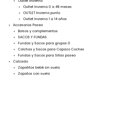
Outlet Invierno
Outlet Invierno 0 a 48 meses
OUTLET Invierno punto
Outlet Invierno 1 a 14 años
Accesorios Paseo
Bolsos y complementos
SACOS Y FUNDAS
Fundas y Sacos para grupos 0
Colchas y Sacos para Capazo Coches
Fundas y Sacos para Sillas paseo
Calzado
Zapatitos bebé sin suela
Zapatos con suela
Conjunto
El
El
+
precio
precio
capota
punto
original
actual
pompones