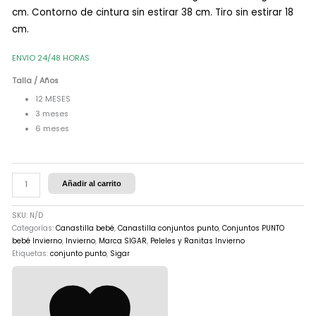
cm. Contorno de cintura sin estirar 38 cm. Tiro sin estirar 18
cm.
ENVIO 24/48 HORAS
Talla / Años
12 MESES
3 meses
6 meses
Añadir al carrito
SKU:
N/D
Categorías:
Canastilla bebé
,
Canastilla conjuntos punto
,
Conjuntos PUNTO
bebé Invierno
,
Invierno
,
Marca SIGAR
,
Peleles y Ranitas Invierno
Etiquetas:
conjunto punto
,
Sigar