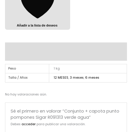
Añadir a la lista de deseos
Información adicional
Valoraciones (0)
Peso
1 kg
Talla / Años
12 MESES
,
3 meses
,
6 meses
No hay valoraciones aún.
Sé el primero en valorar “Conjunto + capota punto
pompones Sigar R091313 verde agua”
Debes
acceder
para publicar una valoración.