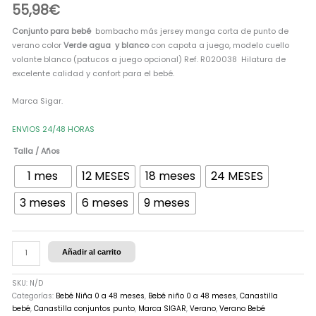
55,98
€
Conjunto para bebé
bombacho más jersey manga corta de punto de
verano color
Verde agua y blanco
con capota a juego, modelo cuello
volante blanco (patucos a juego opcional) Ref. R020038 Hilatura de
excelente calidad y confort para el bebé.
Marca Sigar.
ENVIOS 24/48 HORAS
Talla / Años
1 mes
12 MESES
18 meses
24 MESES
3 meses
6 meses
9 meses
Añadir al carrito
SKU:
N/D
Categorías:
Bebé Niña 0 a 48 meses
,
Bebé niño 0 a 48 meses
,
Canastilla
bebé
,
Canastilla conjuntos punto
,
Marca SIGAR
,
Verano
,
Verano Bebé