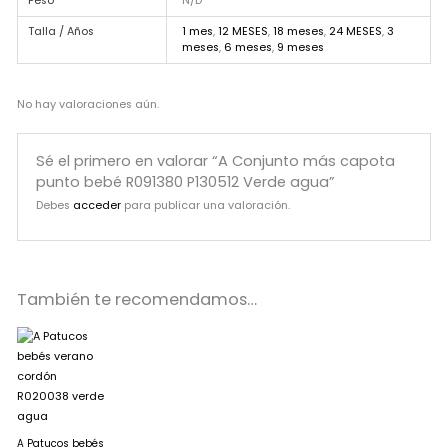
Peso
N/D
Talla / Años
1 mes
,
12 MESES
,
18 meses
,
24 MESES
,
3
meses
,
6 meses
,
9 meses
No hay valoraciones aún.
Sé el primero en valorar “A Conjunto más capota
punto bebé R091380 P130512 Verde agua”
Debes
acceder
para publicar una valoración.
También te recomendamos…
A Patucos bebés