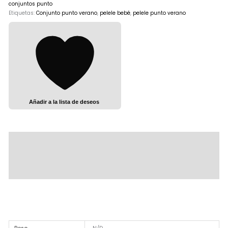
conjuntos punto
Etiquetas:
Conjunto punto verano
,
pelele bebé
,
pelele punto verano
Añadir a la lista de deseos
Descripción
Información adicional
Valoraciones (0)