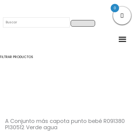
0
Buscar
Buscar
FILTRAR PRODUCTOS
A
Conjunto
más
capota
punto
bebé
R091380
P130512
A Conjunto más capota punto bebé R091380
Verde
P130512 Verde agua
agua
cantidad