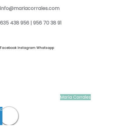
info@mariacorrales.com
635 438 956 | 956 70 38 91
Facebook
Instagram
Whatsapp
Blog
|
Ropa Pilar Batanero
|
Nini moda infantil online
|
Conjuntos de punto
bebé
|
Ropa ceremonia niños outlet
|
Faldones bautizo para bebés
|
Outlet
vestidos niña ceremonia
Ropa ceremonia bebé
|
Vestidos ceremonia niña
|
Tienda de ropa
infantil
|
Faldón bautizo bebé
|
Ropa bautizo niño
|
Traje niño boda
|
Vestidos de
niña para boda
|
Martina Moda Infantil
María Corrales
© 2022
0