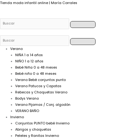
Buscar
Buscar
Buscar
Buscar
Tienda moda infantil online | María Corrales
Verano
NIÑA 1 a 14 años
NIÑO 1 a 12 años
Bebé Niña 0 a 48 meses
Bebé niño 0 a 48 meses
Verano Bebé conjuntos punto
Verano Patucos y Capotas
Rebecas y Chaquetas Verano
Bodys Verano
Verano Pijamas / Conj. algodón
VERANO BAÑO
Invierno
Conjuntos PUNTO bebé Invierno
Abrigos y chaquetas
Peleles y Ranitas Invierno