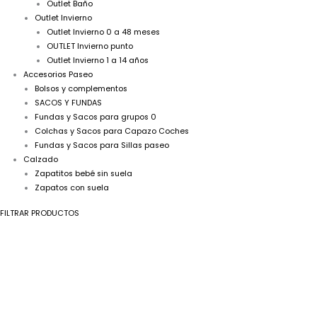
Outlet Baño
Outlet Invierno
Outlet Invierno 0 a 48 meses
OUTLET Invierno punto
Outlet Invierno 1 a 14 años
Accesorios Paseo
Bolsos y complementos
SACOS Y FUNDAS
Fundas y Sacos para grupos 0
Colchas y Sacos para Capazo Coches
Fundas y Sacos para Sillas paseo
Calzado
Zapatitos bebé sin suela
Zapatos con suela
FILTRAR PRODUCTOS
Conjunto
El
El
punto
precio
precio
bebé
original
actual
3
era:
es:
Piezas
32,99€.
26,39€.
R091278