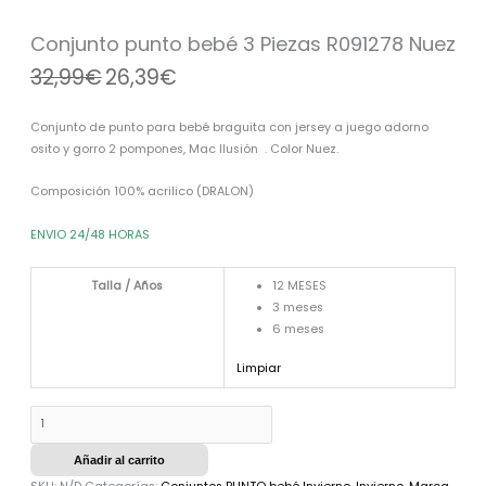
Nuez
cantidad
Conjunto punto bebé 3 Piezas R091278 Nuez
32,99
€
26,39
€
Conjunto de punto para bebé braguita con jersey a juego adorno
osito y gorro 2 pompones, Mac Ilusión . Color Nuez.
Composición 100% acrilico (DRALON)
ENVIO 24/48 HORAS
Talla / Años
12 MESES
3 meses
6 meses
Limpiar
Añadir al carrito