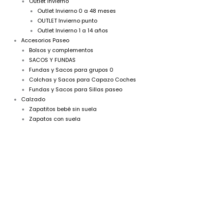
Outlet Invierno
Outlet Invierno 0 a 48 meses
OUTLET Invierno punto
Outlet Invierno 1 a 14 años
Accesorios Paseo
Bolsos y complementos
SACOS Y FUNDAS
Fundas y Sacos para grupos 0
Colchas y Sacos para Capazo Coches
Fundas y Sacos para Sillas paseo
Calzado
Zapatitos bebé sin suela
Zapatos con suela
Cubrepañal
braguita
hilo
P070076
Rosa