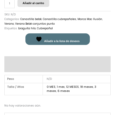
Añadir al carrito
SKU:
N/D
Categorías:
Canastilla bebé
,
Canastilla cubrepañales
,
Marca Mac Ilusión
,
Verano
,
Verano Bebé conjuntos punto
Etiquetas:
braguita hilo
,
Cubrepañal
Añadir a la lista de deseos
Información adicional
Valoraciones (0)
Peso
N/D
Talla / Años
0 MES
,
1 mes
,
12 MESES
,
18 meses
,
3
meses
,
6 meses
No hay valoraciones aún.