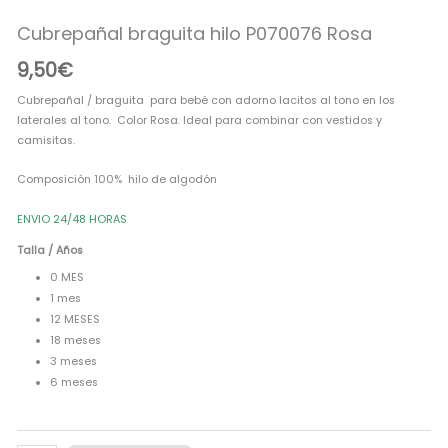
cantidad
Cubrepañal braguita hilo P070076 Rosa
9,50
€
Cubrepañal / braguita para bebé con adorno lacitos al tono en los
laterales al tono. Color Rosa. Ideal para combinar con vestidos y
camisitas.
Composición 100% hilo de algodón
ENVIO 24/48 HORAS
Talla / Años
0 MES
1 mes
12 MESES
18 meses
3 meses
6 meses