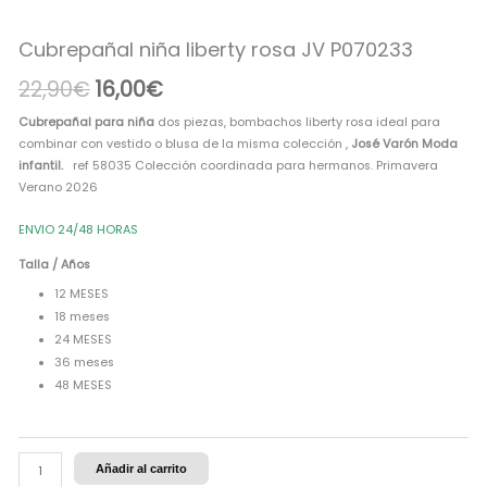
JV
era:
es:
P070233
Cubrepañal niña liberty rosa JV P070233
cantidad
22,90€.
16,00€.
22,90
€
16,00
€
Cubrepañal para niña
dos piezas, bombachos liberty rosa ideal para
combinar con vestido o blusa de la misma colección ,
José Varón Moda
infantil.
ref 58035 Colección coordinada para hermanos. Primavera
Verano 2026
ENVIO 24/48 HORAS
Talla / Años
12 MESES
18 meses
24 MESES
36 meses
48 MESES
Añadir al carrito