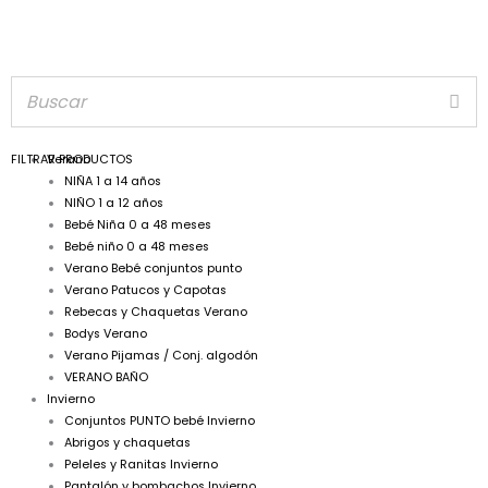
FILTRAR PRODUCTOS
Verano
NIÑA 1 a 14 años
NIÑO 1 a 12 años
Bebé Niña 0 a 48 meses
Bebé niño 0 a 48 meses
Verano Bebé conjuntos punto
Verano Patucos y Capotas
Rebecas y Chaquetas Verano
Bodys Verano
Verano Pijamas / Conj. algodón
VERANO BAÑO
Invierno
Conjuntos PUNTO bebé Invierno
Abrigos y chaquetas
Peleles y Ranitas Invierno
Pantalón y bombachos Invierno