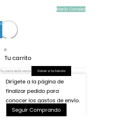
b
a
s
María Corrales
© 2022
o
g
a
0
o
r
p
k
a
p
0
Tu carrito
m
Tu carro está vacio
Volver a la tienda
Dirígete a la página de
finalizar pedido para
conocer los gastos de envío.
Seguir Comprando