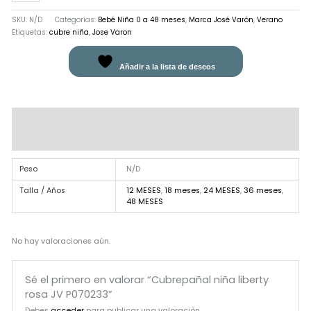
SKU:
N/D
Categorías:
Bebé Niña 0 a 48 meses
,
Marca José Varón
,
Verano
Etiquetas:
cubre niña
,
Jose Varon
Añadir a la lista de deseos
Información adicional
Valoraciones (0)
Peso
N/D
Talla / Años
12 MESES
,
18 meses
,
24 MESES
,
36 meses
,
48 MESES
No hay valoraciones aún.
Sé el primero en valorar “Cubrepañal niña liberty
rosa JV P070233”
Debes
acceder
para publicar una valoración.