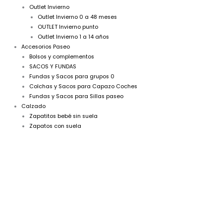
Outlet Invierno
Outlet Invierno 0 a 48 meses
OUTLET Invierno punto
Outlet Invierno 1 a 14 años
Accesorios Paseo
Bolsos y complementos
SACOS Y FUNDAS
Fundas y Sacos para grupos 0
Colchas y Sacos para Capazo Coches
Fundas y Sacos para Sillas paseo
Calzado
Zapatitos bebé sin suela
Zapatos con suela
Cubrepañal
El
El
niña
precio
precio
liberty
rosa
original
actual