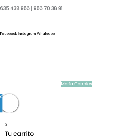
635 438 956 | 956 70 38 91
Facebook
Instagram
Whatsapp
Blog
|
Ropa Pilar Batanero
|
Nini moda infantil online
|
Conjuntos de punto
bebé
|
Ropa ceremonia niños outlet
|
Faldones bautizo para bebés
|
Outlet
vestidos niña ceremonia
Ropa ceremonia bebé
|
Vestidos ceremonia niña
|
Tienda de ropa
infantil
|
Faldón bautizo bebé
|
Ropa bautizo niño
|
Traje niño boda
|
Vestidos de
niña para boda
|
Martina Moda Infantil
María Corrales
© 2022
0
0
Tu carrito