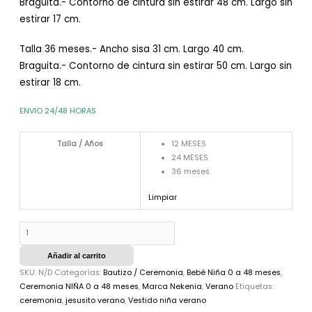
Braguita.- Contorno de cintura sin estirar 48 cm. Largo sin
estirar 17 cm.
Talla 36 meses.- Ancho sisa 31 cm. Largo 40 cm.
Braguita.- Contorno de cintura sin estirar 50 cm. Largo sin
estirar 18 cm.
ENVIO 24/48 HORAS
Talla / Años
12 MESES
24 MESES
36 meses
Limpiar
Añadir al carrito
SKU:
N/D
Categorías:
Bautizo / Ceremonia
,
Bebé Niña 0 a 48 meses
,
Ceremonia NIÑA 0 a 48 meses
,
Marca Nekenia
,
Verano
Etiquetas:
ceremonia
,
jesusito verano
,
Vestido niña verano