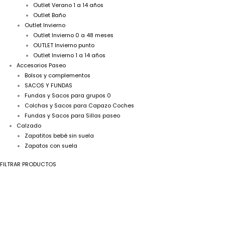
Outlet Verano 1 a 14 años
Outlet Baño
Outlet Invierno
Outlet Invierno 0 a 48 meses
OUTLET Invierno punto
Outlet Invierno 1 a 14 años
Accesorios Paseo
Bolsos y complementos
SACOS Y FUNDAS
Fundas y Sacos para grupos 0
Colchas y Sacos para Capazo Coches
Fundas y Sacos para Sillas paseo
Calzado
Zapatitos bebé sin suela
Zapatos con suela
FILTRAR PRODUCTOS
A
El
El
Jesusito
precio
precio
niña
original
actual
lino
era:
es:
encajes
59,99€.
39,99€.