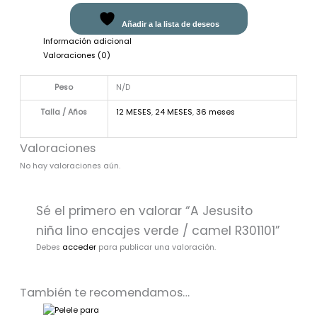
Añadir a la lista de deseos
Información adicional
Valoraciones (0)
Peso
N/D
Talla / Años
12 MESES
,
24 MESES
,
36 meses
Valoraciones
No hay valoraciones aún.
Sé el primero en valorar “A Jesusito
niña lino encajes verde / camel R301101”
Debes
acceder
para publicar una valoración.
También te recomendamos…
El
El