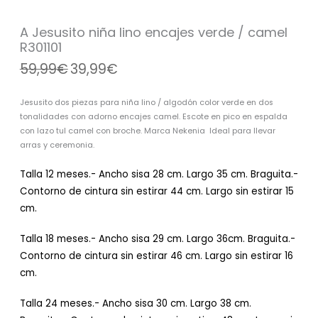
verde
/
A Jesusito niña lino encajes verde / camel
camel
R301101
R301101
59,99
€
39,99
€
cantidad
Jesusito dos piezas para niña lino / algodón color verde en dos
tonalidades con adorno encajes camel. Escote en pico en espalda
con lazo tul camel con broche. Marca Nekenia Ideal para llevar
arras y ceremonia.
Talla 12 meses.- Ancho sisa 28 cm. Largo 35 cm. Braguita.-
Contorno de cintura sin estirar 44 cm. Largo sin estirar 15
cm.
Talla 18 meses.- Ancho sisa 29 cm. Largo 36cm. Braguita.-
Contorno de cintura sin estirar 46 cm. Largo sin estirar 16
cm.
Talla 24 meses.- Ancho sisa 30 cm. Largo 38 cm.