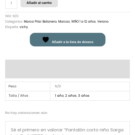
Añadir al carrito
SKU:
N/D
Categorías:
Marca Pilar Batanero
,
Marcas
,
NIÑO 1 a 12 años
,
Verano
Etiqueta:
vichy
Añadir a la lista de deseos
Información adicional
Valoraciones (0)
Peso
N/D
Talla / Años
1 año
,
2 años
,
3 años
No hay valoraciones aún.
Sé el primero en valorar “Pantalón corto niño Sarga