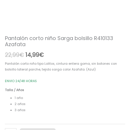
precio
precio
niño
Sarga
original
actual
bolsillo
era:
es:
R410133
Azafata
22,99€.
14,99€.
cantidad
Pantalón corto niño Sarga bolsillo R410133
Azafata
22,99
€
14,99
€
Pantalón corto niño tipo Lolitos, cintura entera goma, sin botones con
bolsillo lateral parche, tejido sarga color Azafata. (Azul)
ENVIO 24/48 HORAS
Talla / Años
1 año
2 años
3 años