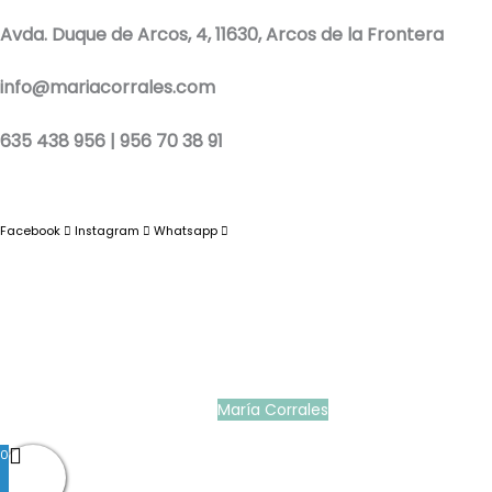
Avda. Duque de Arcos, 4, 11630, Arcos de la Frontera
info@mariacorrales.com
635 438 956 | 956 70 38 91
Facebook
Instagram
Whatsapp
Blog
|
Ropa Pilar Batanero
|
Nini moda infantil online
|
Conjuntos de punto
bebé
|
Ropa ceremonia niños outlet
|
Faldones bautizo para bebés
|
Outlet
vestidos niña ceremonia
Ropa ceremonia bebé
|
Vestidos ceremonia niña
|
Tienda de ropa
infantil
|
Faldón bautizo bebé
|
Ropa bautizo niño
|
Traje niño boda
|
Vestidos de
niña para boda
|
Martina Moda Infantil
María Corrales
© 2022
0