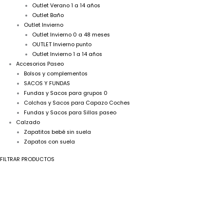
Outlet Verano 1 a 14 años
Outlet Baño
Outlet Invierno
Outlet Invierno 0 a 48 meses
OUTLET Invierno punto
Outlet Invierno 1 a 14 años
Accesorios Paseo
Bolsos y complementos
SACOS Y FUNDAS
Fundas y Sacos para grupos 0
Colchas y Sacos para Capazo Coches
Fundas y Sacos para Sillas paseo
Calzado
Zapatitos bebé sin suela
Zapatos con suela
FILTRAR PRODUCTOS
Pantalón
El
El
corto