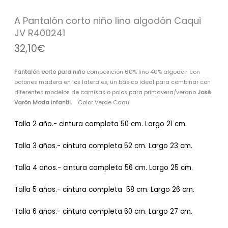
algodón
Caqui
A Pantalón corto niño lino algodón Caqui
JV
JV R400241
R400241
32,10
€
cantidad
Pantalón corto para niño
composición 60% lino 40% algodón con
botones madera en los laterales, un básico ideal para combinar con
diferentes modelos de camisas o polos para primavera/verano
José
Varón Moda infantil.
Color Verde Caqui
Talla 2 año.- cintura completa 50 cm. Largo 21 cm.
Talla 3 años.- cintura completa 52 cm. Largo 23 cm.
Talla 4 años.- cintura completa 56 cm. Largo 25 cm.
Talla 5 años.- cintura completa 58 cm. Largo 26 cm.
Talla 6 años.- cintura completa 60 cm. Largo 27 cm.