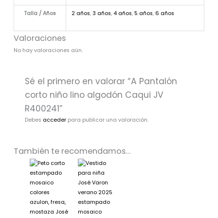
Talla / Años
2 años
,
3 años
,
4 años
,
5 años
,
6 años
Valoraciones
No hay valoraciones aún.
Sé el primero en valorar “A Pantalón
corto niño lino algodón Caqui JV
R400241”
Debes
acceder
para publicar una valoración.
También te recomendamos…
El
El
El
El
precio
precio
precio
precio
original
actual
original
actual
era:
es:
era:
es:
36,70€.
23,99€.
55,10€.
29,99€.