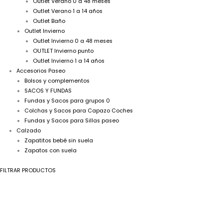
Outlet Verano 0 a 48 meses
Outlet Verano 1 a 14 años
Outlet Baño
Outlet Invierno
Outlet Invierno 0 a 48 meses
OUTLET Invierno punto
Outlet Invierno 1 a 14 años
Accesorios Paseo
Bolsos y complementos
SACOS Y FUNDAS
Fundas y Sacos para grupos 0
Colchas y Sacos para Capazo Coches
Fundas y Sacos para Sillas paseo
Calzado
Zapatitos bebé sin suela
Zapatos con suela
FILTRAR PRODUCTOS
A
Pantalón
corto
niño
lino