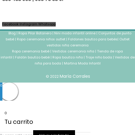
Facebook
Instagram
Whatsapp
Blog
|
Ropa Pilar Batanero
|
Nini moda infantil online
|
Conjuntos de punto
bebé
|
Ropa ceremonia niños outlet
|
Faldones bautizo para bebés
|
Outlet
vestidos niña ceremonia
Ropa ceremonia bebé
|
Vestidos ceremonia niña
|
Tienda de ropa
infantil
|
Faldón bautizo bebé
|
Ropa bautizo niño
|
Traje niño boda
|
Vestidos de
niña para boda
|
Martina Moda Infantil
María Corrales
© 2022
0
0
Tu carrito