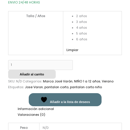
ENVIO 24/48 HORAS
Talla / Años
2 años
3 años
4 años
5 años
6 años
Limpiar
Añadir al carrito
SKU:
N/D
Categorías:
Marca José Varón
,
NIÑO 1 a 12 años
,
Verano
Etiquetas:
Jose Varon
,
pantalon corto
,
pantalon corto niño
Añadir a la lista de deseos
Información adicional
Valoraciones (0)
Peso
N/D