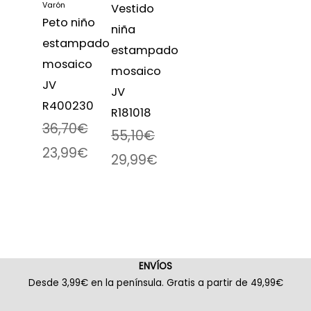
Vestido
Peto niño
niña
estampado
estampado
mosaico
mosaico
JV
JV
R400230
R181018
36,70
€
55,10
€
23,99
€
29,99
€
ENVÍOS
Desde 3,99€ en la península. Gratis a partir de 49,99€