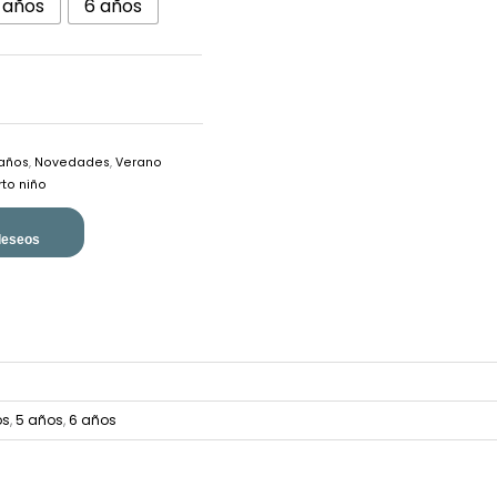
 años
6 años
 años
,
Novedades
,
Verano
to niño
 deseos
os
,
5 años
,
6 años