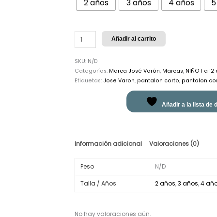
2 años
3 años
4 años
5
Añadir al carrito
SKU:
N/D
Categorías:
Marca José Varón
,
Marcas
,
NIÑO 1 a 12
Etiquetas:
Jose Varon
,
pantalon corto
,
pantalon cor
Añadir a la lista de
Información adicional
Valoraciones (0)
Peso
N/D
Talla / Años
2 años
,
3 años
,
4 añ
No hay valoraciones aún.