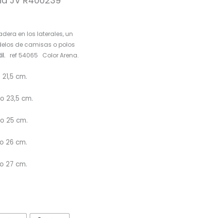
ena JV R400239
era en los laterales, un
delos de camisas o polos
il.
ref 54065 Color Arena.
o 21,5 cm.
go 23,5 cm.
go 25 cm.
go 26 cm.
go 27 cm.