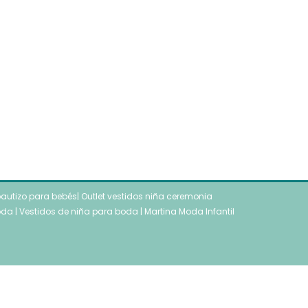
autizo para bebés
|
Outlet vestidos niña ceremonia
oda
|
Vestidos de niña para boda
|
Martina Moda Infantil