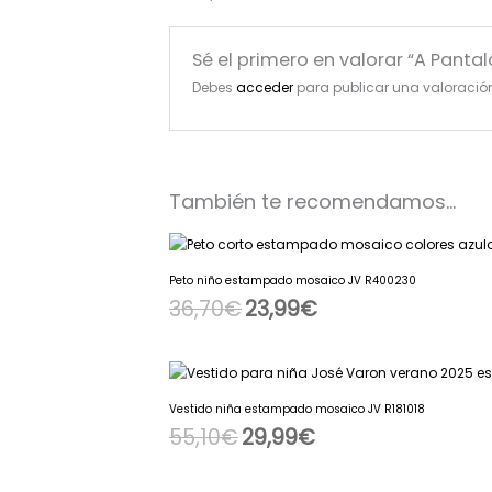
Sé el primero en valorar “A Panta
Debes
acceder
para publicar una valoració
También te recomendamos…
Peto niño estampado mosaico JV R400230
36,70
€
23,99
€
Vestido niña estampado mosaico JV R181018
55,10
€
29,99
€