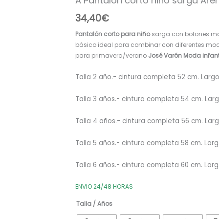
A Pantalón corto niño sarga Ar
JV
34,40
€
R400239
cantidad
Pantalón corto para niño
sarga con botones mad
básico ideal para combinar con diferentes mo
para primavera/verano
José Varón Moda infant
Talla 2 año.- cintura completa 52
cm. Larg
Talla 3 años.- cintura completa 54
cm. Lar
Talla 4 años.- cintura completa 56 cm. Lar
Talla 5 años.- cintura completa 58 cm. Lar
Talla 6 años.- cintura completa 60
cm. Lar
ENVIO 24/48 HORAS
Talla / Años