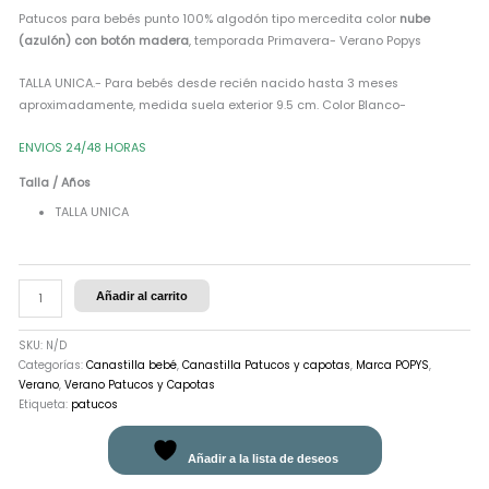
Patucos para bebés punto 100% algodón tipo mercedita color
nube
(azulón) con botón madera
, temporada Primavera- Verano Popys
TALLA UNICA.- Para bebés desde recién nacido hasta 3 meses
aproximadamente, medida suela exterior 9.5 cm. Color Blanco-
ENVIOS 24/48 HORAS
Talla / Años
TALLA UNICA
Añadir al carrito
SKU:
N/D
Categorías:
Canastilla bebé
,
Canastilla Patucos y capotas
,
Marca POPYS
,
Verano
,
Verano Patucos y Capotas
Etiqueta:
patucos
Añadir a la lista de deseos