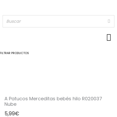
FILTRAR PRODUCTOS
A
Patucos
Merceditas
bebés
hilo
R020037
A Patucos Merceditas bebés hilo R020037
Nube
Nube
cantidad
5,99
€