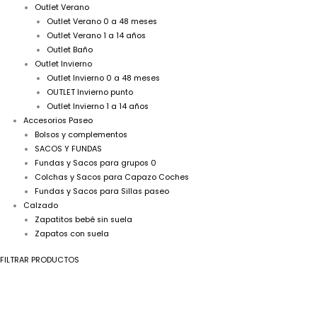
Outlet Verano
Outlet Verano 0 a 48 meses
Outlet Verano 1 a 14 años
Outlet Baño
Outlet Invierno
Outlet Invierno 0 a 48 meses
OUTLET Invierno punto
Outlet Invierno 1 a 14 años
Accesorios Paseo
Bolsos y complementos
SACOS Y FUNDAS
Fundas y Sacos para grupos 0
Colchas y Sacos para Capazo Coches
Fundas y Sacos para Sillas paseo
Calzado
Zapatitos bebé sin suela
Zapatos con suela
FILTRAR PRODUCTOS
Pelele
El
El
estampado
precio
precio
burdeos
original
actual