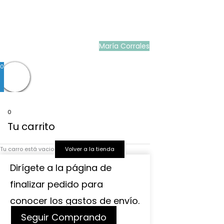
Ropa ceremonia bebé
|
Vestidos ceremonia niña
|
Tienda de ropa
infantil
|
Faldón bautizo bebé
|
Ropa bautizo niño
|
Traje niño boda
|
Vestidos de
niña para boda
|
Martina Moda Infantil
María Corrales
© 2022
0
0
Tu carrito
Tu carro está vacio
Volver a la tienda
Dirígete a la página de
finalizar pedido para
conocer los gastos de envío.
Seguir Comprando