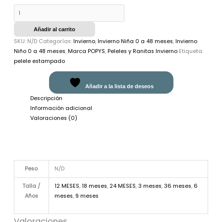
Añadir al carrito
SKU:
N/D
Categorías:
Invierno
,
Invierno Niña 0 a 48 meses
,
Invierno
Niño 0 a 48 meses
,
Marca POPYS
,
Peleles y Ranitas Invierno
Etiqueta:
pelele estampado
Añadir a la lista de deseos
Descripción
Información adicional
Valoraciones (0)
Peso
N/D
Talla /
12 MESES
,
18 meses
,
24 MESES
,
3 meses
,
36 meses
,
6
Años
meses
,
9 meses
Valoraciones