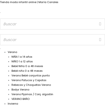
Tienda moda infantil online | María Corrales
Verano
NIÑA 1 a 14 años
NIÑO 1 a 12 años
Bebé Niña 0 a 48 meses
Bebé niño 0 a 48 meses
Verano Bebé conjuntos punto
Verano Patucos y Capotas
Rebecas y Chaquetas Verano
Bodys Verano
Verano Pijamas / Conj. algodón
VERANO BAÑO
Invierno