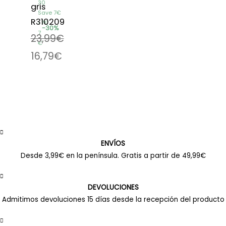
30
gris
Save 7€
R310209
7€
30%
7
23,99
€
€
16,79
€
ENVÍOS
Desde 3,99€ en la península. Gratis a partir de 49,99€
DEVOLUCIONES
Admitimos devoluciones 15 días desde la recepción del producto