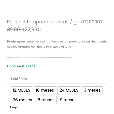
/
era:
es:
gris
32,99€.
22,99€.
R200907
cantidad
Pelele estampado burdeos / gris R200907
32,99
€
22,99
€
Pelele unisex
, enterizo, manga larga estampado tonos burdeos y gris,
cuellos grandes con ribete terciopelo al tono .
________________________________
ENVIO 24/48 HORAS
Talla / Años
12 MESES
18 meses
24 MESES
3 meses
36 meses
6 meses
9 meses
Limpiar