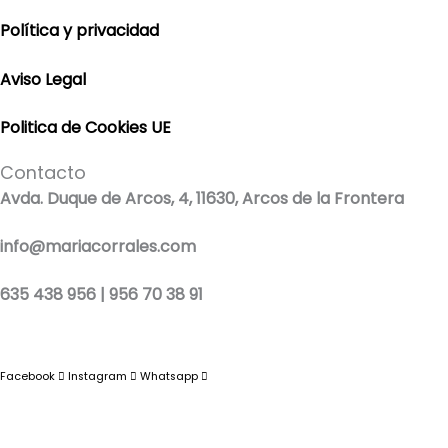
Política y privacidad
Aviso Legal
Politica de Cookies UE
Contacto
Avda. Duque de Arcos, 4, 11630, Arcos de la Frontera
info@mariacorrales.com
635 438 956 | 956 70 38 91
Facebook
Instagram
Whatsapp
Blog
|
Ropa Pilar Batanero
|
Nini moda infantil online
|
Conjuntos de punto
bebé
|
Ropa ceremonia niños outlet
|
Faldones bautizo para bebés
|
Outlet
vestidos niña ceremonia