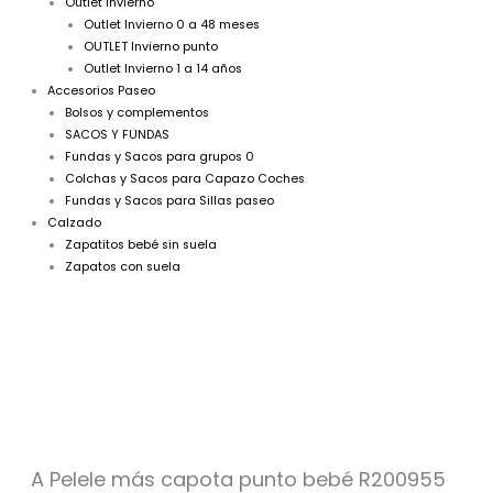
Outlet Invierno
Outlet Invierno 0 a 48 meses
OUTLET Invierno punto
Outlet Invierno 1 a 14 años
Accesorios Paseo
Bolsos y complementos
SACOS Y FUNDAS
Fundas y Sacos para grupos 0
Colchas y Sacos para Capazo Coches
Fundas y Sacos para Sillas paseo
Calzado
Zapatitos bebé sin suela
Zapatos con suela
A
Pelele
más
capota
punto
bebé
R200955
A Pelele más capota punto bebé R200955
Blanco