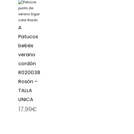
A
Patucos
bebés
verano
cordón
R020038
Rosón –
TALLA
UNICA
17,99
€