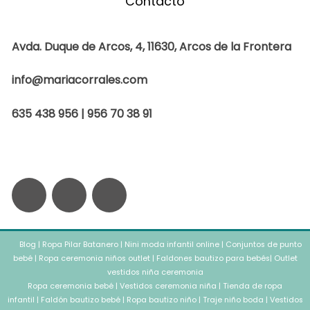
Contacto
Avda. Duque de Arcos, 4, 11630, Arcos de la Frontera
info@mariacorrales.com
635 438 956 | 956 70 38 91
F
I
W
a
n
h
Blog
c
|
Ropa Pilar Batanero
s
a
|
Nini moda infantil online
|
Conjuntos de punto
bebé
|
Ropa ceremonia niños outlet
|
Faldones bautizo para bebés
|
Outlet
vestidos niña ceremonia
e
t
t
Ropa ceremonia bebé
|
Vestidos ceremonia niña
|
Tienda de ropa
infantil
|
Faldón bautizo bebé
|
Ropa bautizo niño
|
Traje niño boda
|
Vestidos