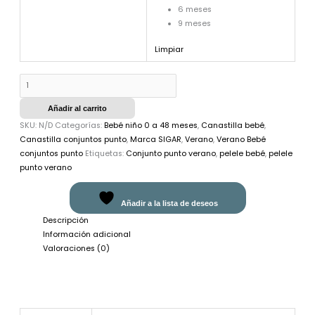
6 meses
9 meses
Limpiar
Añadir al carrito
SKU:
N/D
Categorías:
Bebé niño 0 a 48 meses
,
Canastilla bebé
,
Canastilla conjuntos punto
,
Marca SIGAR
,
Verano
,
Verano Bebé
conjuntos punto
Etiquetas:
Conjunto punto verano
,
pelele bebé
,
pelele
punto verano
Añadir a la lista de deseos
Descripción
Información adicional
Valoraciones (0)