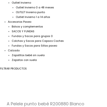
Outlet Invierno
Outlet Invierno 0 a 48 meses
OUTLET Invierno punto
Outlet Invierno 1 a 14 años
Accesorios Paseo
Bolsos y complementos
SACOS Y FUNDAS
Fundas y Sacos para grupos 0
Colchas y Sacos para Capazo Coches
Fundas y Sacos para Sillas paseo
Calzado
Zapatitos bebé sin suela
Zapatos con suela
FILTRAR PRODUCTOS
A
Pelele
punto
bebé
R200880
Blanco
A Pelele punto bebé R200880 Blanco
cantidad