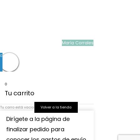
bebé
|
Ropa ceremonia niños outlet
|
Faldones bautizo para bebés
|
Outlet
vestidos niña ceremonia
Ropa ceremonia bebé
|
Vestidos ceremonia niña
|
Tienda de ropa
infantil
|
Faldón bautizo bebé
|
Ropa bautizo niño
|
Traje niño boda
|
Vestidos de
niña para boda
|
Martina Moda Infantil
María Corrales
© 2022
0
0
Tu carrito
Tu carro está vacio
Volver a la tienda
Dirígete a la página de
finalizar pedido para
conocer los gastos de envío.