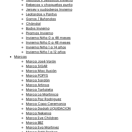
Vestidos y Jesusitos Invierno
Rebecas y chaquetas punto
Jersey y sudaderas Invierno
Leotardos y Pantys
Gorros / Bufandas
Chándal
Bodys Invierno
Pijamas Invierno
Invierno Niña 0 a 48 meses
Invierno Niño 0 a 48 meses
Invierno Niña 1 a 14 años
Invierno Niño 1 a 12 años
Marcas
Marca José Varón
Marca SIGAR
Marca Mac Ilusión
Marca POPYS
Marca Sardón
Marca Artinsa
Marca Tartaleta
Marca La Martinica
Marca Paz Rodriguez
Marca Copo Ceremonia
Marca Dadati LIQUIDACION
Marca Nekenia
Marca Eve Children
Marca BBZ
Marca Eva Martinez