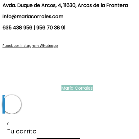
Avda. Duque de Arcos, 4, 11630, Arcos de la Frontera
info@mariacorrales.com
635 438 956 | 956 70 38 91
Facebook
Instagram
Whatsapp
Blog
|
Ropa Pilar Batanero
|
Nini moda infantil online
|
Conjuntos de punto
bebé
|
Ropa ceremonia niños outlet
|
Faldones bautizo para bebés
|
Outlet
vestidos niña ceremonia
Ropa ceremonia bebé
|
Vestidos ceremonia niña
|
Tienda de ropa
infantil
|
Faldón bautizo bebé
|
Ropa bautizo niño
|
Traje niño boda
|
Vestidos
de niña para boda
|
Martina Moda Infantil
María Corrales
© 2022
0
0
Tu carrito