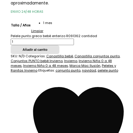
aproximadamente.
ENVIO 24/48 HORAS
1 mes
Talla / Años
Limpiar
Pelele punto greca bebé enterizo R091362 cantidad
Añadir al carrito
SKU:
N/D
Categorías:
Canastilla bebé
,
Canastilla conjuntos punto
,
Conjuntos PUNTO bebé Invierno
,
Invierno
,
Invierno Niña 0 a 48
meses
,
Invierno Niño 0 a 48 meses
,
Marca Mac Ilusión
,
Peleles y
Ranitas Invierno
Etiquetas:
conjunto punto
,
navidad
,
pelele punto