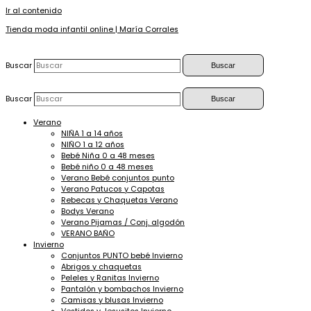
Ir al contenido
Tienda moda infantil online | María Corrales
Buscar
Buscar
Buscar
Buscar
Verano
NIÑA 1 a 14 años
NIÑO 1 a 12 años
Bebé Niña 0 a 48 meses
Bebé niño 0 a 48 meses
Verano Bebé conjuntos punto
Verano Patucos y Capotas
Rebecas y Chaquetas Verano
Bodys Verano
Verano Pijamas / Conj. algodón
VERANO BAÑO
Invierno
Conjuntos PUNTO bebé Invierno
Abrigos y chaquetas
Peleles y Ranitas Invierno
Pantalón y bombachos Invierno
Camisas y blusas Invierno