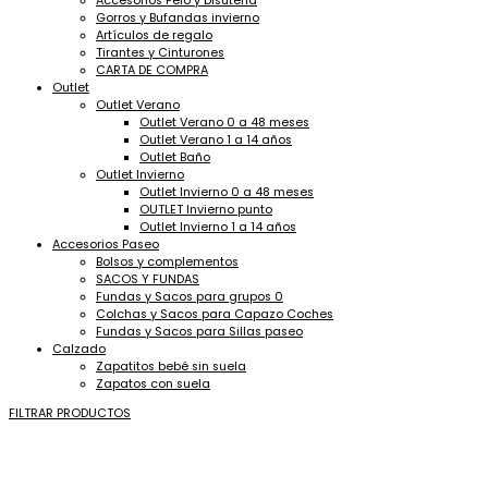
Accesorios Pelo y bisuteria
Gorros y Bufandas invierno
Artículos de regalo
Tirantes y Cinturones
CARTA DE COMPRA
Outlet
Outlet Verano
Outlet Verano 0 a 48 meses
Outlet Verano 1 a 14 años
Outlet Baño
Outlet Invierno
Outlet Invierno 0 a 48 meses
OUTLET Invierno punto
Outlet Invierno 1 a 14 años
Accesorios Paseo
Bolsos y complementos
SACOS Y FUNDAS
Fundas y Sacos para grupos 0
Colchas y Sacos para Capazo Coches
Fundas y Sacos para Sillas paseo
Calzado
Zapatitos bebé sin suela
Zapatos con suela
FILTRAR PRODUCTOS