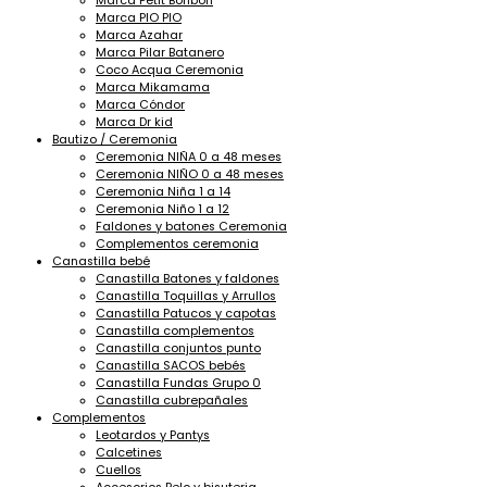
Marca Petit Bonbon
Marca PIO PIO
Marca Azahar
Marca Pilar Batanero
Coco Acqua Ceremonia
Marca Mikamama
Marca Cóndor
Marca Dr kid
Bautizo / Ceremonia
Ceremonia NIÑA 0 a 48 meses
Ceremonia NIÑO 0 a 48 meses
Ceremonia Niña 1 a 14
Ceremonia Niño 1 a 12
Faldones y batones Ceremonia
Complementos ceremonia
Canastilla bebé
Canastilla Batones y faldones
Canastilla Toquillas y Arrullos
Canastilla Patucos y capotas
Canastilla complementos
Canastilla conjuntos punto
Canastilla SACOS bebés
Canastilla Fundas Grupo 0
Canastilla cubrepañales
Complementos
Leotardos y Pantys
Calcetines
Cuellos