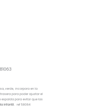
181063
, verde, incorpora en la
 trasera para poder ajustar el
a espalda para evitar que las
a infantil.
ref 58064