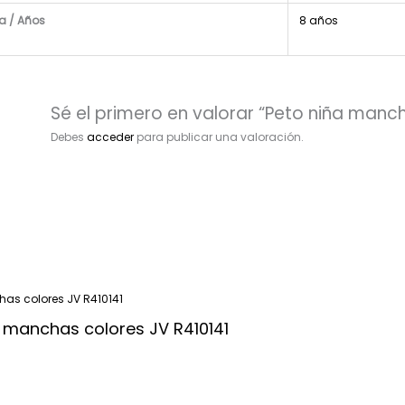
la / Años
8 años
Sé el primero en valorar “Peto niña manc
Debes
acceder
para publicar una valoración.
o manchas colores JV R410141