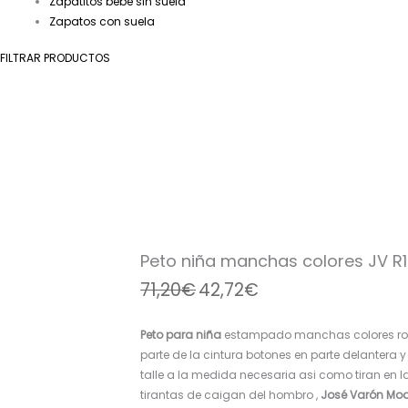
Zapatitos bebé sin suela
Zapatos con suela
FILTRAR PRODUCTOS
Peto
El
El
El
El
niña
precio
precio
precio
precio
manchas
original
actual
original
actual
colores
era:
es:
era:
es:
JV
71,20€.
42,72€.
34,40€.
19,99€.
R181063
Peto niña manchas colores JV R
cantidad
71,20
€
42,72
€
Peto para niña
estampado manchas colores rosa
parte de la cintura botones en parte delantera y
talle a la medida necesaria asi como tiran en l
tirantas de caigan del hombro ,
José Varón Mod