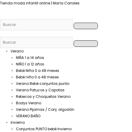
Buscar
Buscar
Buscar
Buscar
Tienda moda infantil online | María Corrales
Verano
NIÑA 1 a 14 años
NIÑO 1 a 12 años
Bebé Niña 0 a 48 meses
Bebé niño 0 a 48 meses
Verano Bebé conjuntos punto
Verano Patucos y Capotas
Rebecas y Chaquetas Verano
Bodys Verano
Verano Pijamas / Conj. algodón
VERANO BAÑO
Invierno
Conjuntos PUNTO bebé Invierno