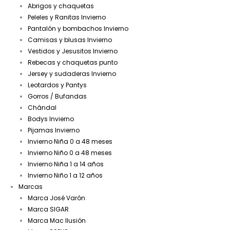
Abrigos y chaquetas
Peleles y Ranitas Invierno
Pantalón y bombachos Invierno
Camisas y blusas Invierno
Vestidos y Jesusitos Invierno
Rebecas y chaquetas punto
Jersey y sudaderas Invierno
Leotardos y Pantys
Gorros / Bufandas
Chándal
Bodys Invierno
Pijamas Invierno
Invierno Niña 0 a 48 meses
Invierno Niño 0 a 48 meses
Invierno Niña 1 a 14 años
Invierno Niño 1 a 12 años
Marcas
Marca José Varón
Marca SIGAR
Marca Mac Ilusión