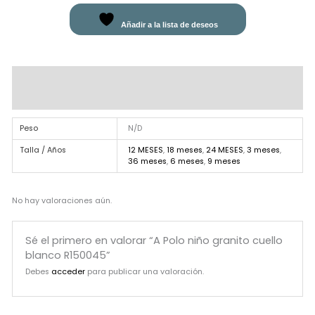
Añadir a la lista de deseos
Información adicional
Valoraciones (0)
Peso
N/D
Talla / Años
12 MESES
,
18 meses
,
24 MESES
,
3 meses
,
36 meses
,
6 meses
,
9 meses
No hay valoraciones aún.
Sé el primero en valorar “A Polo niño granito cuello
blanco R150045”
Debes
acceder
para publicar una valoración.