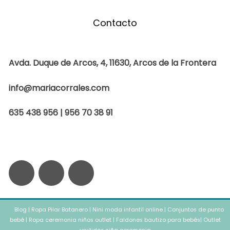
Contacto
Avda. Duque de Arcos, 4, 11630, Arcos de la Frontera
info@mariacorrales.com
635 438 956 | 956 70 38 91
F
I
W
a
n
h
Blog
c
|
Ropa Pilar Batanero
s
a
|
Nini moda infantil online
|
Conjuntos de punto
bebé
|
Ropa ceremonia niños outlet
|
Faldones bautizo para bebés
|
Outlet