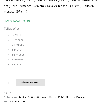
Talla 6 meses (67 cm.) Talla 9 meses.- (71 cm.) Talla 12 meses.- (74
cm.) Talla 18 meses.- (84 cm.) Talla 24 meses.- (90 cm.)
Talla 36
meses.- (97 cm.)
ENVIO 24/48 HORAS
Talla / Años
12 MESES
18 meses
24 MESES
3 meses
36 meses
6 meses
9 meses
Añadir al carrito
SKU:
N/D
Categorías:
Bebé niño 0 a 48 meses
,
Marca POPYS
,
Marcas
,
Verano
Etiqueta:
Polo niño