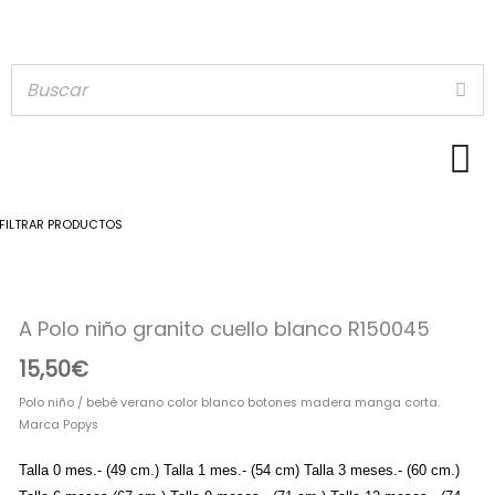
FILTRAR PRODUCTOS
A
Polo
A Polo niño granito cuello blanco R150045
niño
granito
15,50
€
cuello
blanco
Polo niño / bebé verano color blanco botones madera manga corta.
R150045
Marca Popys
cantidad
Talla 0 mes.- (49 cm.) Talla 1 mes.- (54 cm) Talla 3 meses.- (60 cm.)