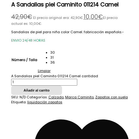
A Sandalias piel Caminito 011214 Camel
42,90
€
10,00
€
El precio original era: 42,90€.
El precio
actual es: 10,00€.
Sandalias de piel para niña color Camel. fabricación española.-
ENVIO 24/48 HORAS
30
31
Número / Talla
36
Limpiar
A Sandalias piel Caminito 011214 Camel cantidad
Añadir al carrito
SKU:
N/D
Categorías:
Calzado
,
Marca Caminito
,
Zapatos con suela
Etiqueta:
liquidación zapatos