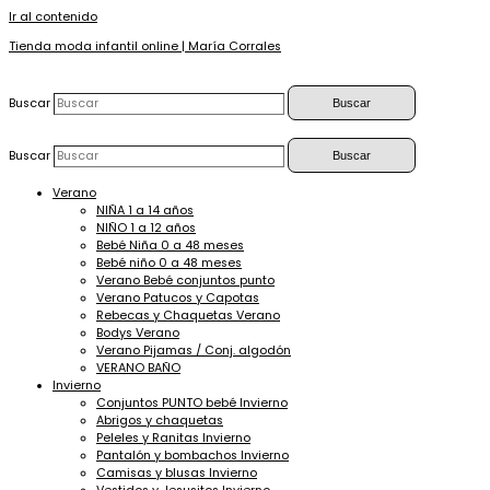
Ir al contenido
Tienda moda infantil online | María Corrales
Buscar
Buscar
Buscar
Buscar
Verano
NIÑA 1 a 14 años
NIÑO 1 a 12 años
Bebé Niña 0 a 48 meses
Bebé niño 0 a 48 meses
Verano Bebé conjuntos punto
Verano Patucos y Capotas
Rebecas y Chaquetas Verano
Bodys Verano
Verano Pijamas / Conj. algodón
VERANO BAÑO
Invierno
Conjuntos PUNTO bebé Invierno
Abrigos y chaquetas
Peleles y Ranitas Invierno
Pantalón y bombachos Invierno
Camisas y blusas Invierno