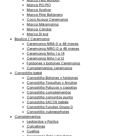
Marca Petit Bonbon
Marca PIO PIO
Marca Azahar
Marca Pilar Batanero
Coco Acqua Ceremonia
Marca Mikamama
Marca Cóndor
Marca Dr kid
Bautizo / Ceremonia
Ceremonia NIÑA 0 a 48 meses
Ceremonia NIÑO 0 a 48 meses
Ceremonia Niña 1 a 14
Ceremonia Niño 1 a 12
Faldones y batones Ceremonia
Complementos ceremonia
Canastilla bebé
Canastilla Batones y faldones
Canastilla Toquillas y Arrullos
Canastilla Patucos y capotas
Canastilla complementos
Canastilla conjuntos punto
Canastilla SACOS bebés
Canastilla Fundas Grupo 0
Canastilla cubrepañales
Complementos
Leotardos y Pantys
Calcetines
Cuellos