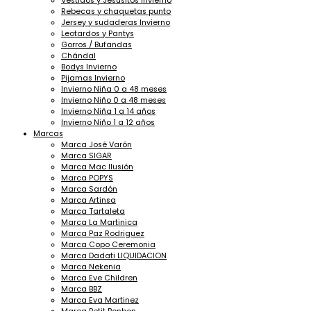
Vestidos y Jesusitos Invierno
Rebecas y chaquetas punto
Jersey y sudaderas Invierno
Leotardos y Pantys
Gorros / Bufandas
Chándal
Bodys Invierno
Pijamas Invierno
Invierno Niña 0 a 48 meses
Invierno Niño 0 a 48 meses
Invierno Niña 1 a 14 años
Invierno Niño 1 a 12 años
Marcas
Marca José Varón
Marca SIGAR
Marca Mac Ilusión
Marca POPYS
Marca Sardón
Marca Artinsa
Marca Tartaleta
Marca La Martinica
Marca Paz Rodriguez
Marca Copo Ceremonia
Marca Dadati LIQUIDACION
Marca Nekenia
Marca Eve Children
Marca BBZ
Marca Eva Martinez