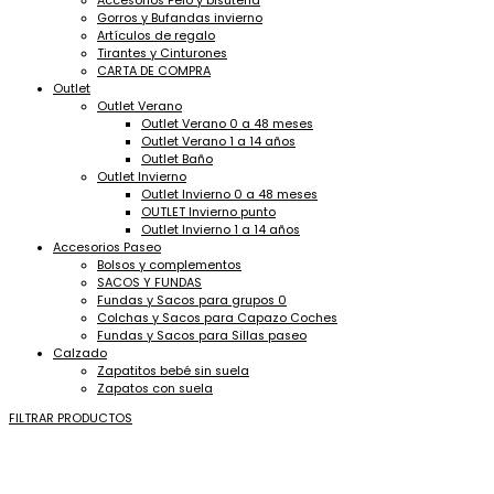
Accesorios Pelo y bisuteria
Gorros y Bufandas invierno
Artículos de regalo
Tirantes y Cinturones
CARTA DE COMPRA
Outlet
Outlet Verano
Outlet Verano 0 a 48 meses
Outlet Verano 1 a 14 años
Outlet Baño
Outlet Invierno
Outlet Invierno 0 a 48 meses
OUTLET Invierno punto
Outlet Invierno 1 a 14 años
Accesorios Paseo
Bolsos y complementos
SACOS Y FUNDAS
Fundas y Sacos para grupos 0
Colchas y Sacos para Capazo Coches
Fundas y Sacos para Sillas paseo
Calzado
Zapatitos bebé sin suela
Zapatos con suela
FILTRAR PRODUCTOS