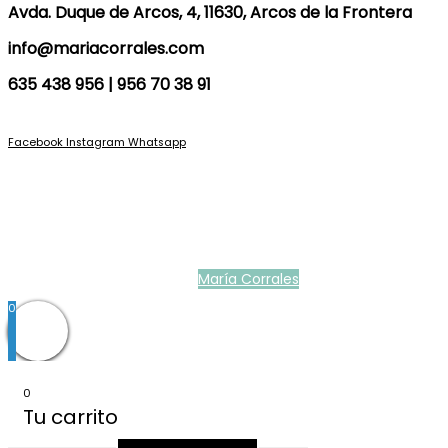
Avda. Duque de Arcos, 4, 11630, Arcos de la Frontera
info@mariacorrales.com
635 438 956 | 956 70 38 91
Facebook
Instagram
Whatsapp
Blog
|
Ropa Pilar Batanero
|
Nini moda infantil online
|
Conjuntos de punto
bebé
|
Ropa ceremonia niños outlet
|
Faldones bautizo para bebés
|
Outlet
vestidos niña ceremonia
Ropa ceremonia bebé
|
Vestidos ceremonia niña
|
Tienda de ropa
infantil
|
Faldón bautizo bebé
|
Ropa bautizo niño
|
Traje niño boda
|
Vestidos
de niña para boda
|
Martina Moda Infantil
María Corrales
© 2022
0
0
Tu carrito