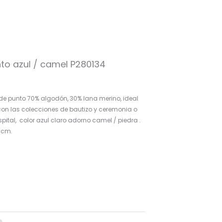
nto azul / camel P280134
io
al
de punto 70% algodón, 30% lana merino, ideal
on las colecciones de bautizo y ceremonia o
spital, color azul claro adorno camel / piedra .
9€.
 cm.