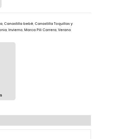
ia
,
Canastilla bebé
,
Canastilla Toquillas y
onia
,
Invierno
,
Marca Pili Carrera
,
Verano
os