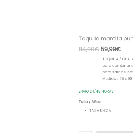
Toquilla mantita pu
Toquilla
El
El
mantita
84,90
€
59,99
€
precio
prec
punto
azul
original
actu
TOQUILLA / CHAL 
/
para combinar c
era:
es:
camel
para salir del ho
P280134
84,90€.
59,9
Medidas 95 x 98
cantidad
ENVIO 24/48 HORAS
Talla / Años
TALLA UNICA