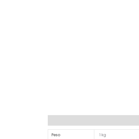
Información adicional
Valoraciones (0)
Peso
1 kg