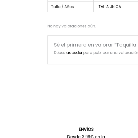
Talla / Años
TALLA UNICA
No hay valoraciones aún.
Sé el primero en valorar “Toquill
Debes
acceder
para publicar una valoració
ENVÍOS
Desde 3,99€ en la