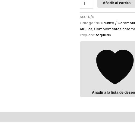
Añadir al carrito
SKU:
N/D
Categorías:
Bautizo / Ceremon
Arrullos
,
Complementos cerem
Etiqueta:
toquillas
Añadir a la lista de dese