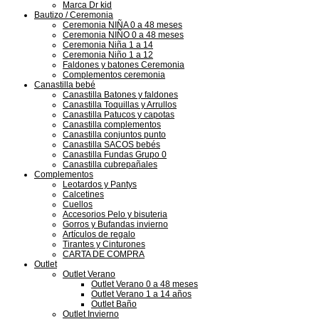
Marca Dr kid
Bautizo / Ceremonia
Ceremonia NIÑA 0 a 48 meses
Ceremonia NIÑO 0 a 48 meses
Ceremonia Niña 1 a 14
Ceremonia Niño 1 a 12
Faldones y batones Ceremonia
Complementos ceremonia
Canastilla bebé
Canastilla Batones y faldones
Canastilla Toquillas y Arrullos
Canastilla Patucos y capotas
Canastilla complementos
Canastilla conjuntos punto
Canastilla SACOS bebés
Canastilla Fundas Grupo 0
Canastilla cubrepañales
Complementos
Leotardos y Pantys
Calcetines
Cuellos
Accesorios Pelo y bisuteria
Gorros y Bufandas invierno
Artículos de regalo
Tirantes y Cinturones
CARTA DE COMPRA
Outlet
Outlet Verano
Outlet Verano 0 a 48 meses
Outlet Verano 1 a 14 años
Outlet Baño
Outlet Invierno