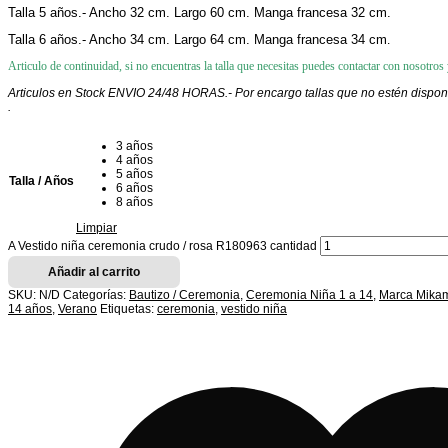
Talla 5 años.- Ancho 32 cm. Largo 60 cm. Manga francesa 32 cm.
Talla 6 años.- Ancho 34 cm. Largo 64 cm. Manga francesa 34 cm
.
Articulo de continuidad, si no encuentras la talla que necesitas puedes contactar con nosotros y
Articulos en Stock ENVIO 24/48 HORAS.- Por encargo tallas que no estén disponi
.
3 años
4 años
5 años
Talla / Años
6 años
8 años
Limpiar
A Vestido niña ceremonia crudo / rosa R180963 cantidad
Añadir al carrito
SKU:
N/D
Categorías:
Bautizo / Ceremonia
,
Ceremonia Niña 1 a 14
,
Marca Mik
14 años
,
Verano
Etiquetas:
ceremonia
,
vestido niña