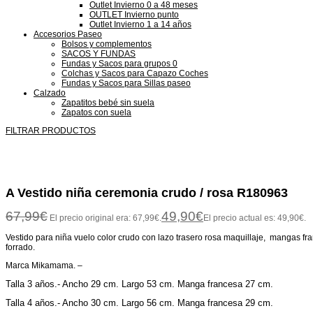
Outlet Invierno 0 a 48 meses
OUTLET Invierno punto
Outlet Invierno 1 a 14 años
Accesorios Paseo
Bolsos y complementos
SACOS Y FUNDAS
Fundas y Sacos para grupos 0
Colchas y Sacos para Capazo Coches
Fundas y Sacos para Sillas paseo
Calzado
Zapatitos bebé sin suela
Zapatos con suela
FILTRAR PRODUCTOS
A Vestido niña ceremonia crudo / rosa R180963
67,99
€
49,90
€
El precio original era: 67,99€.
El precio actual es: 49,90€.
Vestido para niña vuelo color crudo con lazo trasero rosa maquillaje, mangas fr
forrado.
Marca Mikamama. –
Talla 3 años.- Ancho 29 cm. Largo 53 cm. Manga francesa 27 cm.
Talla 4 años.- Ancho 30 cm. Largo 56 cm. Manga francesa 29 cm.