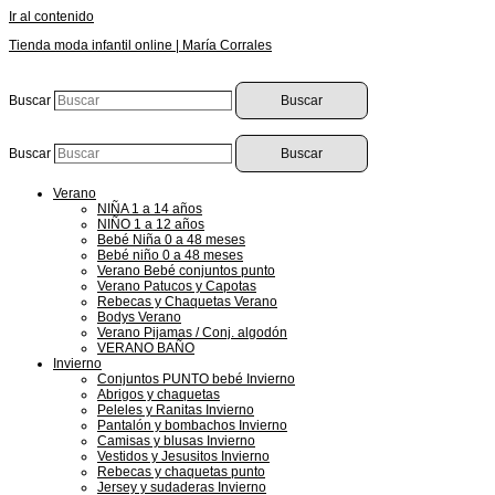
Ir al contenido
Tienda moda infantil online | María Corrales
Buscar
Buscar
Buscar
Buscar
Verano
NIÑA 1 a 14 años
NIÑO 1 a 12 años
Bebé Niña 0 a 48 meses
Bebé niño 0 a 48 meses
Verano Bebé conjuntos punto
Verano Patucos y Capotas
Rebecas y Chaquetas Verano
Bodys Verano
Verano Pijamas / Conj. algodón
VERANO BAÑO
Invierno
Conjuntos PUNTO bebé Invierno
Abrigos y chaquetas
Peleles y Ranitas Invierno
Pantalón y bombachos Invierno
Camisas y blusas Invierno
Vestidos y Jesusitos Invierno
Rebecas y chaquetas punto
Jersey y sudaderas Invierno