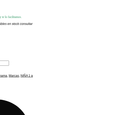
 te lo facilitamos.
bles en stock consultar
amama
,
Marcas
,
NIÑA 1 a