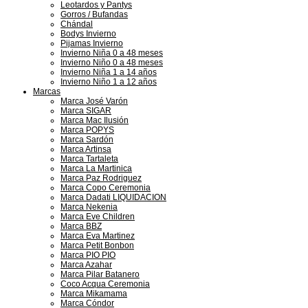
Leotardos y Pantys
Gorros / Bufandas
Chándal
Bodys Invierno
Pijamas Invierno
Invierno Niña 0 a 48 meses
Invierno Niño 0 a 48 meses
Invierno Niña 1 a 14 años
Invierno Niño 1 a 12 años
Marcas
Marca José Varón
Marca SIGAR
Marca Mac Ilusión
Marca POPYS
Marca Sardón
Marca Artinsa
Marca Tartaleta
Marca La Martinica
Marca Paz Rodriguez
Marca Copo Ceremonia
Marca Dadati LIQUIDACION
Marca Nekenia
Marca Eve Children
Marca BBZ
Marca Eva Martinez
Marca Petit Bonbon
Marca PIO PIO
Marca Azahar
Marca Pilar Batanero
Coco Acqua Ceremonia
Marca Mikamama
Marca Cóndor