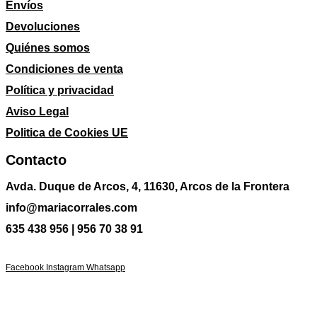
Envíos
Devoluciones
Quiénes somos
Condiciones de venta
Política y privacidad
Aviso Legal
Politica de Cookies UE
Contacto
Avda. Duque de Arcos, 4, 11630, Arcos de la Frontera
info@mariacorrales.com
635 438 956 | 956 70 38 91
Facebook
Instagram
Whatsapp
Blog
|
Ropa Pilar Batanero
|
Nini moda infan
Ropa ceremonia bebé
|
Vestidos ceremonia niña
|