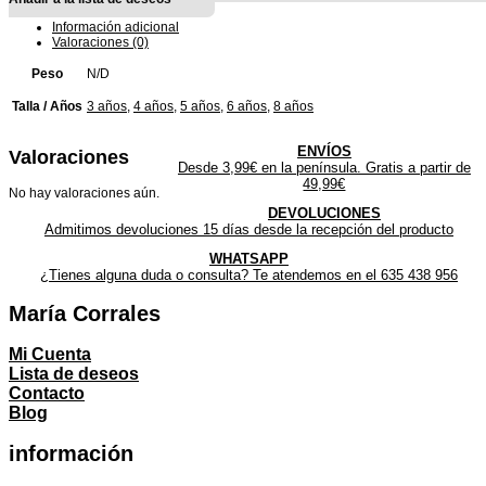
Información adicional
Valoraciones (0)
Peso
N/D
Talla / Años
3 años
,
4 años
,
5 años
,
6 años
,
8 años
ENVÍOS
Valoraciones
Desde 3,99€ en la península. Gratis a partir de
49,99€
No hay valoraciones aún.
DEVOLUCIONES
Admitimos devoluciones 15 días desde la recepción del producto
WHATSAPP
¿Tienes alguna duda o consulta? Te atendemos en el 635 438 956
María Corrales
Mi Cuenta
Lista de deseos
Contacto
Blog
información