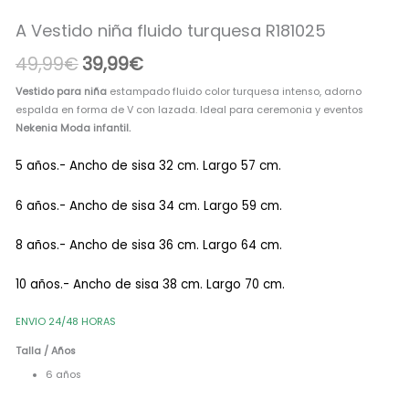
era:
es:
R181025
A Vestido niña fluido turquesa R181025
cantidad
49,99€.
39,99€.
49,99
€
39,99
€
Vestido para niña
estampado fluido color turquesa intenso, adorno
espalda en forma de V con lazada. Ideal para ceremonia y eventos
Nekenia Moda infantil.
5 años.- Ancho de sisa 32 cm. Largo 57 cm.
6 años.- Ancho de sisa 34 cm. Largo 59 cm.
8 años.- Ancho de sisa 36 cm. Largo 64 cm.
10 años.- Ancho de sisa 38 cm. Largo 70 cm.
ENVIO 24/48 HORAS
Talla / Años
6 años