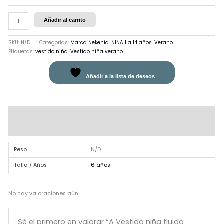
Añadir al carrito
SKU:
N/D
Categorías:
Marca Nekenia
,
NIÑA 1 a 14 años
,
Verano
Etiquetas:
vestido niña
,
Vestido niña verano
Añadir a la lista de deseos
Información adicional
Valoraciones (0)
Peso
N/D
Talla / Años
6 años
No hay valoraciones aún.
Sé el primero en valorar “A Vestido niña fluido