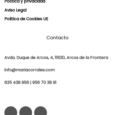
Política y privacidad
Aviso Legal
Politica de Cookies UE
Contacto
Avda. Duque de Arcos, 4, 11630, Arcos de la Frontera
info@mariacorrales.com
635 438 956 | 956 70 38 91
F
I
W