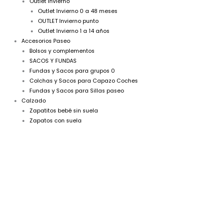
Outlet Invierno
Outlet Invierno 0 a 48 meses
OUTLET Invierno punto
Outlet Invierno 1 a 14 años
Accesorios Paseo
Bolsos y complementos
SACOS Y FUNDAS
Fundas y Sacos para grupos 0
Colchas y Sacos para Capazo Coches
Fundas y Sacos para Sillas paseo
Calzado
Zapatitos bebé sin suela
Zapatos con suela
A
El
El
Vestido
precio
precio
niña
fluido
original
actual
turquesa