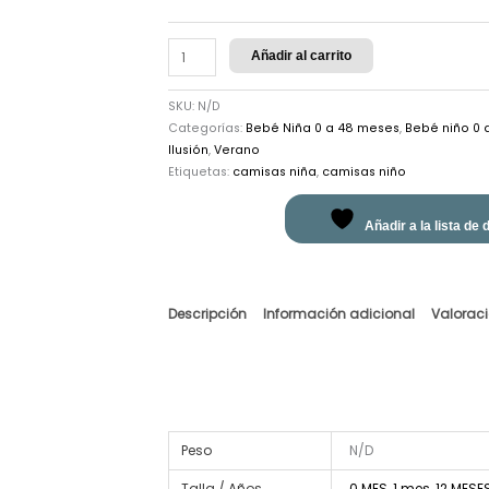
Añadir al carrito
SKU:
N/D
Categorías:
Bebé Niña 0 a 48 meses
,
Bebé niño 0 
Ilusión
,
Verano
Etiquetas:
camisas niña
,
camisas niño
Añadir a la lista de
Descripción
Información adicional
Valoraci
Peso
N/D
Talla / Años
0 MES
,
1 mes
,
12 MESE