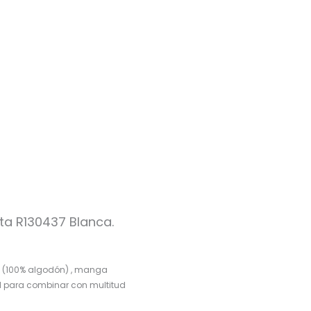
ta R130437 Blanca.
a (100% algodón) , manga
al para combinar con multitud