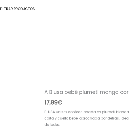
FILTRAR PRODUCTOS
A
Blusa
bebé
plumeti
manga
corta
A Blusa bebé plumeti manga cor
R130437
Blanca.
17,99
€
cantidad
BLUSA unisex confeccionada en plumeti blanc
corta y cuello bebé, abrochada por detrás. Ide
de looks.