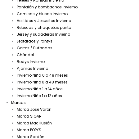
Peleles y Ranitas Invierno
Pantalón y bombachos Invierno
Camisas y blusas Invierno
Vestidos y Jesusitos Invierno
Rebecas y chaquetas punto
Jersey y sudaderas Invierno
Leotardos y Pantys
Gorros / Bufandas
Chándal
Bodys Invierno
Pijamas Invierno
Invierno Niña 0 a 48 meses
Invierno Niño 0 a 48 meses
Invierno Niña 1 a 14 años
Invierno Niño 1 a 12 años
Marcas
Marca José Varón
Marca SIGAR
Marca Mac Ilusión
Marca POPYS
Marca Sardón