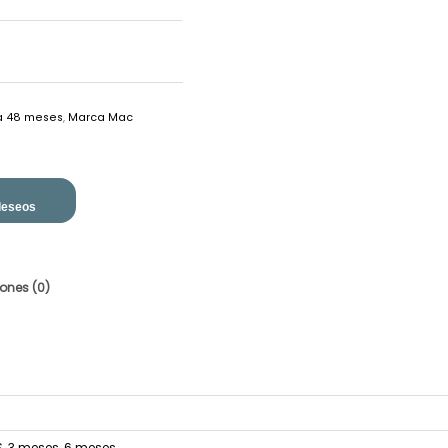
a 48 meses
,
Marca Mac
 deseos
ones (0)
S
,
3 meses
,
6 meses