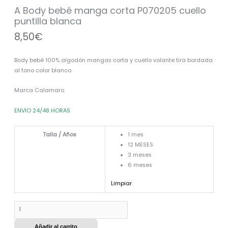
cuello
A Body bebé manga corta P070205 cuello
puntilla
puntilla blanca
blanca
8,50
€
cantidad
Body bebé 100% algodón mangas corta y cuello volante tira bordada
al tono color blanco.
Marca Calamaro
ENVIO 24/48 HORAS
Talla / Años
1 mes
12 MESES
3 meses
6 meses
Limpiar
Añadir al carrito