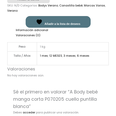
SKU:
N/D
Categorías:
Bodys Verano
,
Canastilla bebé
,
Marcas Varias
,
Verano
Añadir a la lista de deseos
Información adicional
Valoraciones (0)
Peso
1 kg
Talla / Años
1 mes
,
12 MESES
,
3 meses
,
6 meses
Valoraciones
No hay valoraciones aún.
Sé el primero en valorar “A Body bebé
manga corta P070205 cuello puntilla
blanca”
Debes
acceder
para publicar una valoración.