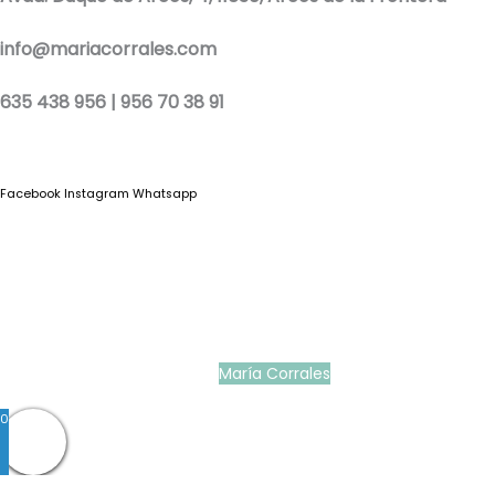
info@mariacorrales.com
635 438 956 | 956 70 38 91
Facebook
Instagram
Whatsapp
Blog
|
Ropa Pilar Batanero
|
Nini moda infantil online
|
Conjuntos de punto
bebé
|
Ropa ceremonia niños outlet
|
Faldones bautizo para bebés
|
Outlet
vestidos niña ceremonia
Ropa ceremonia bebé
|
Vestidos ceremonia niña
|
Tienda de ropa
infantil
|
Faldón bautizo bebé
|
Ropa bautizo niño
|
Traje niño boda
|
Vestidos de
niña para boda
|
Martina Moda Infantil
María Corrales
© 2022
0