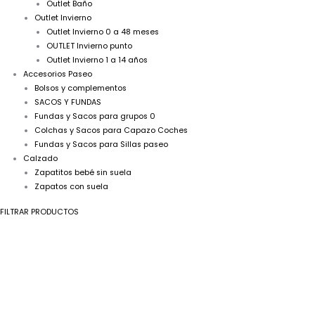
Outlet Baño
Outlet Invierno
Outlet Invierno 0 a 48 meses
OUTLET Invierno punto
Outlet Invierno 1 a 14 años
Accesorios Paseo
Bolsos y complementos
SACOS Y FUNDAS
Fundas y Sacos para grupos 0
Colchas y Sacos para Capazo Coches
Fundas y Sacos para Sillas paseo
Calzado
Zapatitos bebé sin suela
Zapatos con suela
FILTRAR PRODUCTOS
A
Body
bebé
manga
corta
P070205